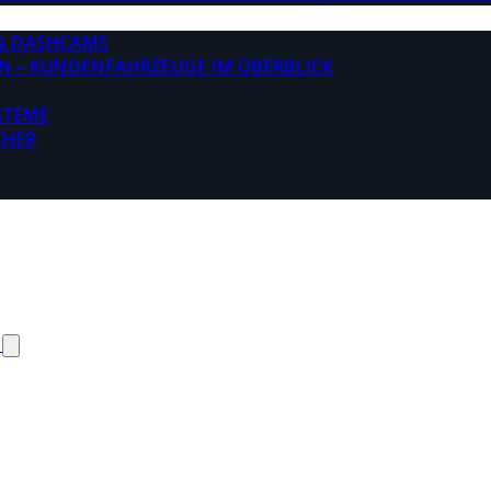
& DASHCAMS
N – KUNDENFAHRZEUGE IM ÜBERBLICK
STEME
CHER
N