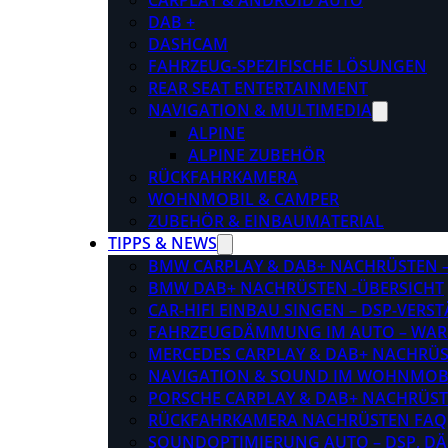
CARPLAY & ANDROID AUTO
DAB +
DASHCAM
FAHRZEUG-SPEZIFISCHE LÖSUNGEN
REAR SEAT ENTERTAINMENT
NAVIGATION & MULTIMEDIA
ALPINE
ALPINE ZUBEHÖR
RÜCKFAHRKAMERA
WOHNMOBIL & CAMPER
ZUBEHÖR & EINBAUMATERIAL
TIPPS & NEWS
BMW CARPLAY & DAB+ NACHRÜSTEN – 
BMW DAB+ NACHRÜSTEN -ÜBERSICHT
CAR-HIFI EINBAU SINGEN – DSP-VER
FAHRZEUGDÄMMUNG IM AUTO – WARU
MERCEDES CARPLAY & DAB+ NACHRÜST
NAVIGATION & SOUND IM WOHNMOB
PORSCHE CARPLAY & DAB+ NACHRÜSTEN
RÜCKFAHRKAMERA NACHRÜSTEN FAQ
SOUNDOPTIMIERUNG AUTO – DSP, D