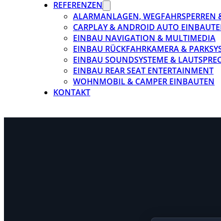
REFERENZEN
ALARMANLAGEN, WEGFAHRSPERREN 
CARPLAY & ANDROID AUTO EINBAUTE
EINBAU NAVIGATION & MULTIMEDIA
EINBAU RÜCKFAHRKAMERA & PARKSY
EINBAU SOUNDSYSTEME & LAUTSPRE
EINBAU REAR SEAT ENTERTAINMENT
WOHNMOBIL & CAMPER EINBAUTEN
KONTAKT