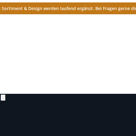
Sortiment & Design werden laufend ergänzt. Bei Fragen gerne dir
N