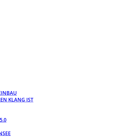
 EINBAU
EN KLANG IST
5.0
NSEE