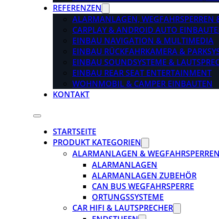
REFERENZEN
ALARMANLAGEN, WEGFAHRSPERREN 
CARPLAY & ANDROID AUTO EINBAUTE
EINBAU NAVIGATION & MULTIMEDIA
EINBAU RÜCKFAHRKAMERA & PARKSY
EINBAU SOUNDSYSTEME & LAUTSPRE
EINBAU REAR SEAT ENTERTAINMENT
WOHNMOBIL & CAMPER EINBAUTEN
KONTAKT
STARTSEITE
PRODUKT KATEGORIEN
ALARMANLAGEN & WEGFAHRSPERRE
ALARMANLAGEN
ALARMANLAGEN ZUBEHÖR
CAN BUS WEGFAHRSPERRE
ORTUNGSSYSTEME
CAR HIFI & LAUTSPRECHER