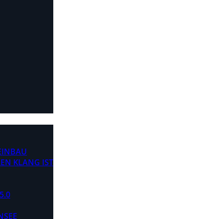
 EINBAU
EN KLANG IST
5.0
NSEE