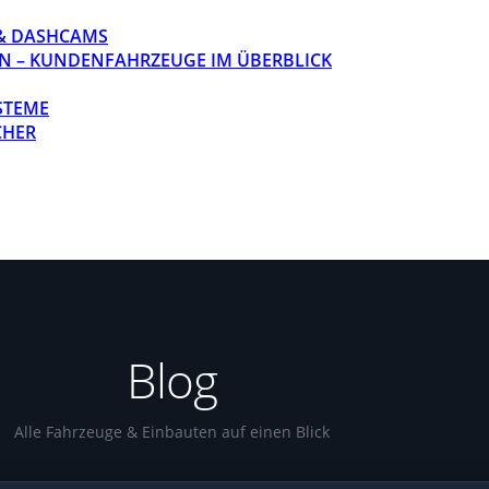
& DASHCAMS
N – KUNDENFAHRZEUGE IM ÜBERBLICK
STEME
CHER
Blog
Alle Fahrzeuge & Einbauten auf einen Blick