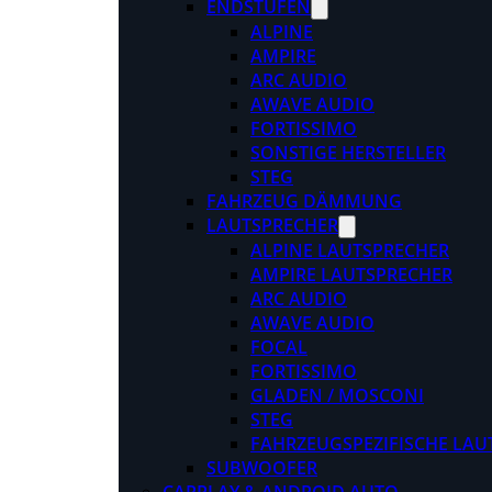
ENDSTUFEN
ALPINE
AMPIRE
ARC AUDIO
AWAVE AUDIO
FORTISSIMO
SONSTIGE HERSTELLER
STEG
FAHRZEUG DÄMMUNG
LAUTSPRECHER
ALPINE LAUTSPRECHER
AMPIRE LAUTSPRECHER
ARC AUDIO
AWAVE AUDIO
FOCAL
FORTISSIMO
GLADEN / MOSCONI
STEG
FAHRZEUGSPEZIFISCHE LAU
SUBWOOFER