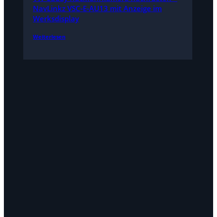
NavLinkz VSC-E-AU13 mit Anzeige im
Werksdisplay
Weiterlesen