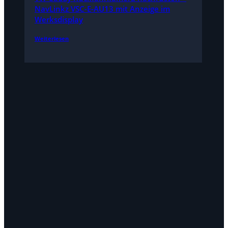
NavLinkz VSC-E-AU13 mit Anzeige im
Werksdisplay
Weiterlesen