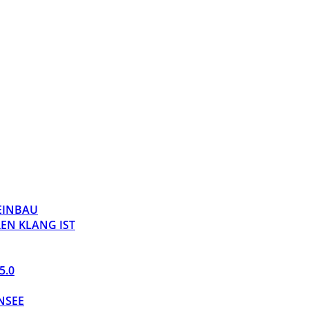
 EINBAU
EN KLANG IST
5.0
NSEE