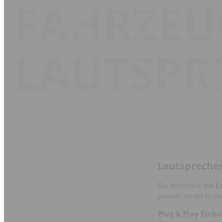
FAHRZEU
LAUTSPR
Lautsprecher
Du möchtest die
L
passen direkt in d
Plug & Play Einba