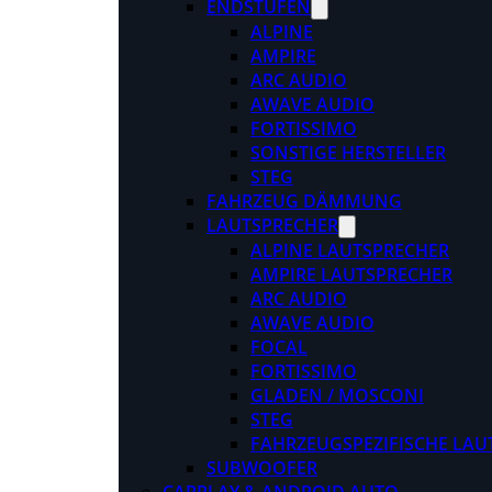
ENDSTUFEN
ALPINE
AMPIRE
ARC AUDIO
AWAVE AUDIO
FORTISSIMO
SONSTIGE HERSTELLER
STEG
FAHRZEUG DÄMMUNG
LAUTSPRECHER
ALPINE LAUTSPRECHER
AMPIRE LAUTSPRECHER
ARC AUDIO
AWAVE AUDIO
FOCAL
FORTISSIMO
GLADEN / MOSCONI
STEG
FAHRZEUGSPEZIFISCHE LAU
SUBWOOFER