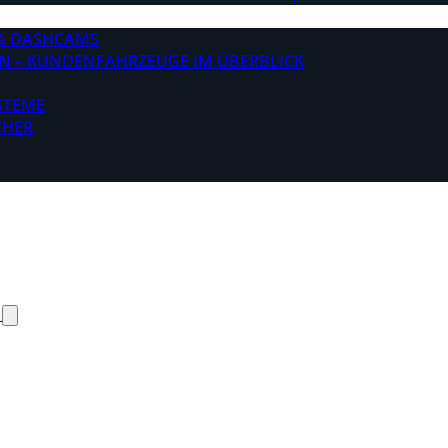
& DASHCAMS
N – KUNDENFAHRZEUGE IM ÜBERBLICK
STEME
CHER
N