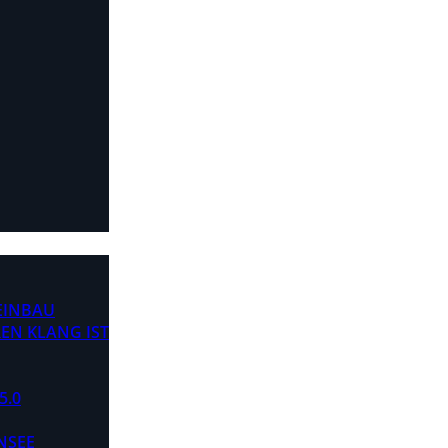
 EINBAU
EN KLANG IST
5.0
NSEE