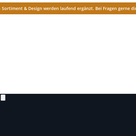
Sortiment & Design werden laufend ergänzt. Bei Fragen gerne dir
N