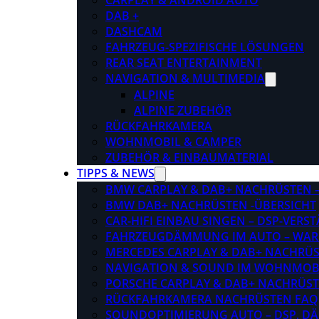
CARPLAY & ANDROID AUTO
DAB +
DASHCAM
FAHRZEUG-SPEZIFISCHE LÖSUNGEN
REAR SEAT ENTERTAINMENT
NAVIGATION & MULTIMEDIA
ALPINE
ALPINE ZUBEHÖR
RÜCKFAHRKAMERA
WOHNMOBIL & CAMPER
ZUBEHÖR & EINBAUMATERIAL
TIPPS & NEWS
BMW CARPLAY & DAB+ NACHRÜSTEN – 
BMW DAB+ NACHRÜSTEN -ÜBERSICHT
CAR-HIFI EINBAU SINGEN – DSP-VER
FAHRZEUGDÄMMUNG IM AUTO – WARU
MERCEDES CARPLAY & DAB+ NACHRÜST
NAVIGATION & SOUND IM WOHNMOB
PORSCHE CARPLAY & DAB+ NACHRÜSTEN
RÜCKFAHRKAMERA NACHRÜSTEN FAQ
SOUNDOPTIMIERUNG AUTO – DSP, D