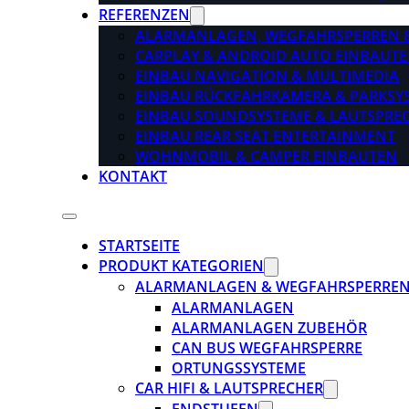
REFERENZEN
ALARMANLAGEN, WEGFAHRSPERREN 
CARPLAY & ANDROID AUTO EINBAUTE
EINBAU NAVIGATION & MULTIMEDIA
EINBAU RÜCKFAHRKAMERA & PARKSY
EINBAU SOUNDSYSTEME & LAUTSPRE
EINBAU REAR SEAT ENTERTAINMENT
WOHNMOBIL & CAMPER EINBAUTEN
KONTAKT
STARTSEITE
PRODUKT KATEGORIEN
ALARMANLAGEN & WEGFAHRSPERRE
ALARMANLAGEN
ALARMANLAGEN ZUBEHÖR
CAN BUS WEGFAHRSPERRE
ORTUNGSSYSTEME
CAR HIFI & LAUTSPRECHER