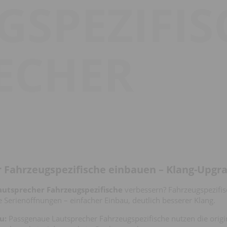
GSPEZIFIS
ECHER
 Fahrzeugspezifische einbauen – Klang-Upgr
autsprecher Fahrzeugspezifische
verbessern? Fahrzeugspezifi
ie Serienöffnungen – einfacher Einbau, deutlich besserer Klang.
u:
Passgenaue Lautsprecher Fahrzeugspezifische nutzen die origi