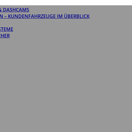
& DASHCAMS
N – KUNDENFAHRZEUGE IM ÜBERBLICK
STEME
CHER