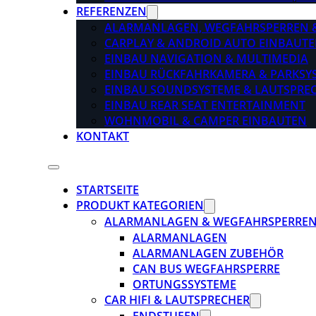
REFERENZEN
ALARMANLAGEN, WEGFAHRSPERREN 
CARPLAY & ANDROID AUTO EINBAUTE
EINBAU NAVIGATION & MULTIMEDIA
EINBAU RÜCKFAHRKAMERA & PARKSY
EINBAU SOUNDSYSTEME & LAUTSPRE
EINBAU REAR SEAT ENTERTAINMENT
WOHNMOBIL & CAMPER EINBAUTEN
KONTAKT
STARTSEITE
PRODUKT KATEGORIEN
ALARMANLAGEN & WEGFAHRSPERRE
ALARMANLAGEN
ALARMANLAGEN ZUBEHÖR
CAN BUS WEGFAHRSPERRE
ORTUNGSSYSTEME
CAR HIFI & LAUTSPRECHER