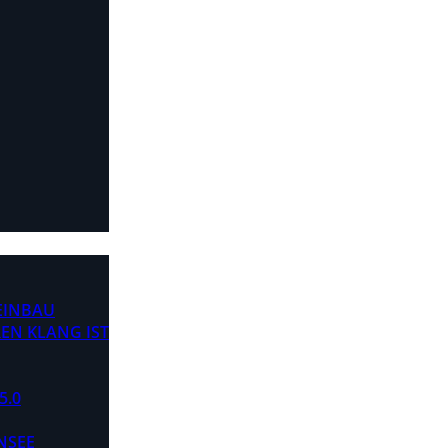
 EINBAU
EN KLANG IST
5.0
NSEE