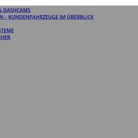
& DASHCAMS
N – KUNDENFAHRZEUGE IM ÜBERBLICK
STEME
CHER