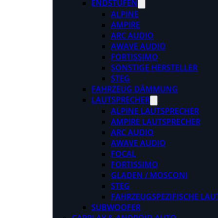
ENDSTUFEN
ALPINE
AMPIRE
ARC AUDIO
AWAVE AUDIO
FORTISSIMO
SONSTIGE HERSTELLER
STEG
FAHRZEUG DÄMMUNG
LAUTSPRECHER
ALPINE LAUTSPRECHER
AMPIRE LAUTSPRECHER
ARC AUDIO
AWAVE AUDIO
FOCAL
FORTISSIMO
GLADEN / MOSCONI
STEG
FAHRZEUGSPEZIFISCHE LAU
SUBWOOFER