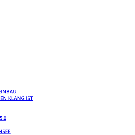
 EINBAU
EN KLANG IST
5.0
NSEE