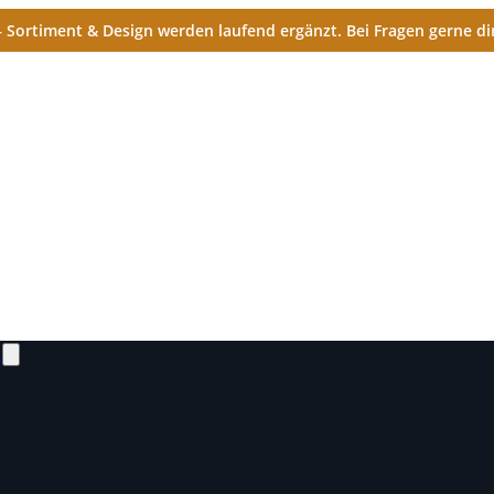
Sortiment & Design werden laufend ergänzt. Bei Fragen gerne dir
N