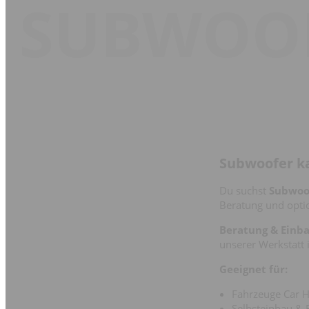
SUBWOO
Subwoofer ka
Du suchst
Subwoo
Beratung und opti
Beratung & Einba
unserer Werkstatt 
Geeignet für:
Fahrzeuge Car H
Selbsteinbau & 