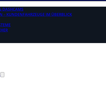
& DASHCAMS
N – KUNDENFAHRZEUGE IM ÜBERBLICK
STEME
CHER
N