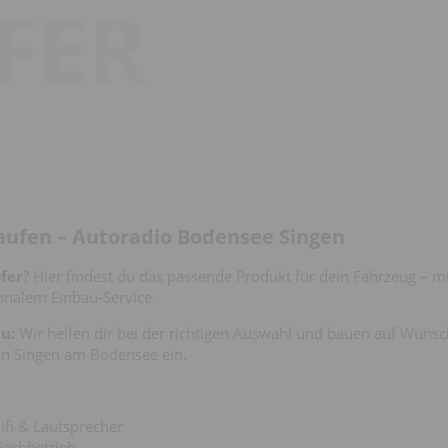
FER
ufen – Autoradio Bodensee Singen
fer
? Hier findest du das passende Produkt für dein Fahrzeug – 
onalem Einbau-Service.
u:
Wir helfen dir bei der richtigen Auswahl und bauen auf Wunsc
in Singen am Bodensee ein.
ifi & Lautsprecher
Fachbetrieb