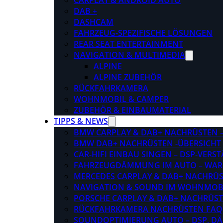
CARPLAY & ANDROID AUTO
DAB +
DASHCAM
FAHRZEUG-SPEZIFISCHE LÖSUNGEN
REAR SEAT ENTERTAINMENT
NAVIGATION & MULTIMEDIA
ALPINE
ALPINE ZUBEHÖR
RÜCKFAHRKAMERA
WOHNMOBIL & CAMPER
ZUBEHÖR & EINBAUMATERIAL
TIPPS & NEWS
BMW CARPLAY & DAB+ NACHRÜSTEN – 
BMW DAB+ NACHRÜSTEN -ÜBERSICHT
CAR-HIFI EINBAU SINGEN – DSP-VER
FAHRZEUGDÄMMUNG IM AUTO – WARU
MERCEDES CARPLAY & DAB+ NACHRÜST
NAVIGATION & SOUND IM WOHNMOB
PORSCHE CARPLAY & DAB+ NACHRÜSTEN
RÜCKFAHRKAMERA NACHRÜSTEN FAQ
SOUNDOPTIMIERUNG AUTO – DSP, D