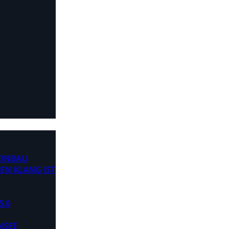
 EINBAU
EN KLANG IST
5.0
NSEE