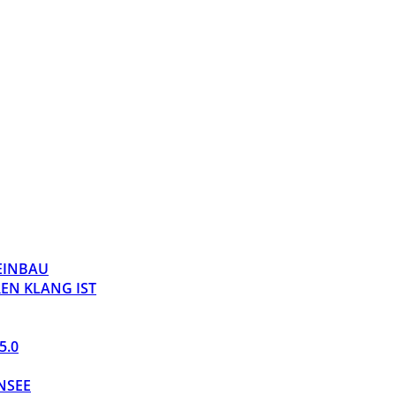
 EINBAU
EN KLANG IST
5.0
NSEE