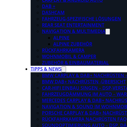
CARPLAY & ANDROID AUTO
DAB +
DASHCAM
FAHRZEUG-SPEZIFISCHE LÖSUNGEN
REAR SEAT ENTERTAINMENT
NAVIGATION & MULTIMEDIA
ALPINE
ALPINE ZUBEHÖR
RÜCKFAHRKAMERA
WOHNMOBIL & CAMPER
ZUBEHÖR & EINBAUMATERIAL
TIPPS & NEWS
BMW CARPLAY & DAB+ NACHRÜSTEN – 
BMW DAB+ NACHRÜSTEN -ÜBERSICHT
CAR-HIFI EINBAU SINGEN – DSP-VER
FAHRZEUGDÄMMUNG IM AUTO – WARU
MERCEDES CARPLAY & DAB+ NACHRÜST
NAVIGATION & SOUND IM WOHNMOB
PORSCHE CARPLAY & DAB+ NACHRÜSTEN
RÜCKFAHRKAMERA NACHRÜSTEN FAQ
SOUNDOPTIMIERUNG AUTO – DSP, D