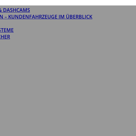
& DASHCAMS
N – KUNDENFAHRZEUGE IM ÜBERBLICK
STEME
CHER