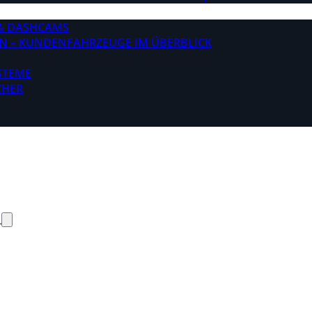
& DASHCAMS
N – KUNDENFAHRZEUGE IM ÜBERBLICK
STEME
CHER
N