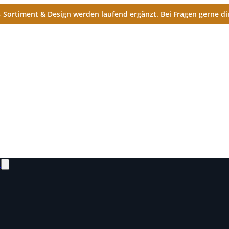
Sortiment & Design werden laufend ergänzt. Bei Fragen gerne dir
N