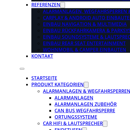
REFERENZEN
ALARMANLAGEN, WEGFAHRSPERREN 
CARPLAY & ANDROID AUTO EINBAUTE
EINBAU NAVIGATION & MULTIMEDIA
EINBAU RÜCKFAHRKAMERA & PARKSY
EINBAU SOUNDSYSTEME & LAUTSPRE
EINBAU REAR SEAT ENTERTAINMENT
WOHNMOBIL & CAMPER EINBAUTEN
KONTAKT
STARTSEITE
PRODUKT KATEGORIEN
ALARMANLAGEN & WEGFAHRSPERRE
ALARMANLAGEN
ALARMANLAGEN ZUBEHÖR
CAN BUS WEGFAHRSPERRE
ORTUNGSSYSTEME
CAR HIFI & LAUTSPRECHER