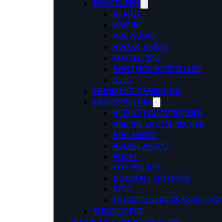
ENDSTUFEN
ALPINE
AMPIRE
ARC AUDIO
AWAVE AUDIO
FORTISSIMO
SONSTIGE HERSTELLER
STEG
FAHRZEUG DÄMMUNG
LAUTSPRECHER
ALPINE LAUTSPRECHER
AMPIRE LAUTSPRECHER
ARC AUDIO
AWAVE AUDIO
FOCAL
FORTISSIMO
GLADEN / MOSCONI
STEG
FAHRZEUGSPEZIFISCHE LAU
SUBWOOFER