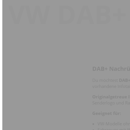
VW DAB+
DAB+ Nachrüs
Du möchtest
DAB+
vorhandene Infotai
Originalgetreue I
Senderlogo und Ra
Geeignet für:
VW-Modelle oh
Fahrzeuge mit 