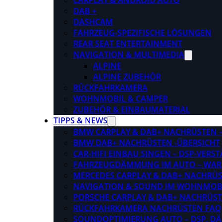
CARPLAY & ANDROID AUTO
DAB +
DASHCAM
FAHRZEUG-SPEZIFISCHE LÖSUNGEN
REAR SEAT ENTERTAINMENT
NAVIGATION & MULTIMEDIA
ALPINE
ALPINE ZUBEHÖR
RÜCKFAHRKAMERA
WOHNMOBIL & CAMPER
ZUBEHÖR & EINBAUMATERIAL
TIPPS & NEWS
BMW CARPLAY & DAB+ NACHRÜSTEN – 
BMW DAB+ NACHRÜSTEN -ÜBERSICHT
CAR-HIFI EINBAU SINGEN – DSP-VER
FAHRZEUGDÄMMUNG IM AUTO – WARU
MERCEDES CARPLAY & DAB+ NACHRÜST
NAVIGATION & SOUND IM WOHNMOB
PORSCHE CARPLAY & DAB+ NACHRÜSTEN
RÜCKFAHRKAMERA NACHRÜSTEN FAQ
SOUNDOPTIMIERUNG AUTO – DSP, D