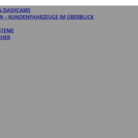
& DASHCAMS
N – KUNDENFAHRZEUGE IM ÜBERBLICK
STEME
CHER