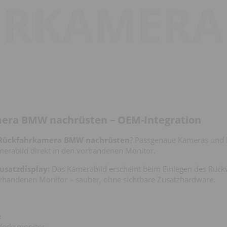
HRKAMERA
era BMW nachrüsten – OEM-Integration
Rückfahrkamera BMW nachrüsten
? Passgenaue Kameras und I
merabild direkt in den vorhandenen Monitor.
usatzdisplay:
Das Kamerabild erscheint beim Einlegen des Rück
rhandenen Monitor – sauber, ohne sichtbare Zusatzhardware.
e
Werksmonitor