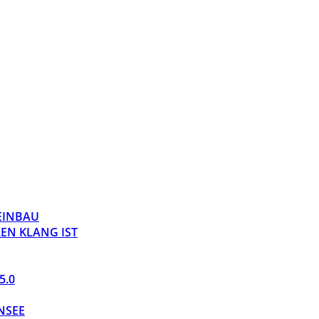
 EINBAU
EN KLANG IST
5.0
NSEE