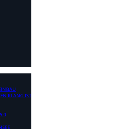
 EINBAU
EN KLANG IST
5.0
NSEE