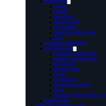
ENDSTUFEN
ALPINE
AMPIRE
ARC AUDIO
AWAVE AUDIO
FORTISSIMO
SONSTIGE HERSTELLER
STEG
FAHRZEUG DÄMMUNG
LAUTSPRECHER
ALPINE LAUTSPRECHER
AMPIRE LAUTSPRECHER
ARC AUDIO
AWAVE AUDIO
FOCAL
FORTISSIMO
GLADEN / MOSCONI
STEG
FAHRZEUGSPEZIFISCHE LAU
SUBWOOFER