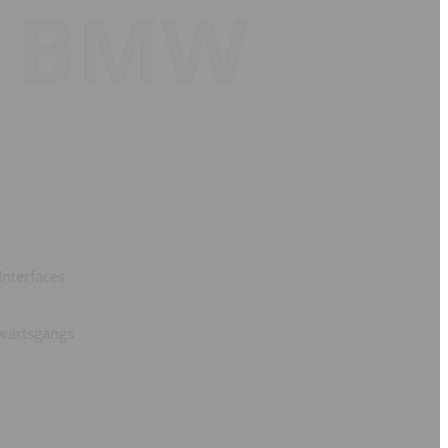
 BMW
nterfaces
wärtsgangs