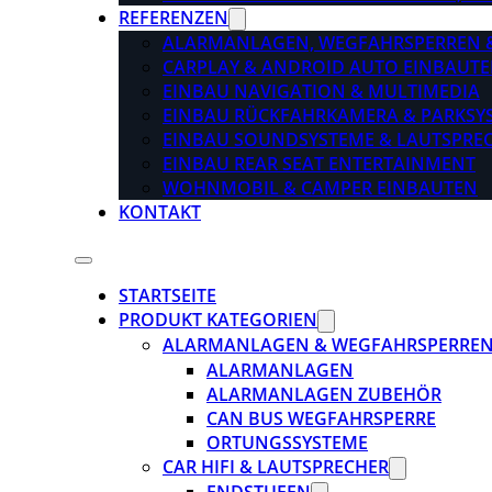
REFERENZEN
ALARMANLAGEN, WEGFAHRSPERREN 
CARPLAY & ANDROID AUTO EINBAUTE
EINBAU NAVIGATION & MULTIMEDIA
EINBAU RÜCKFAHRKAMERA & PARKSY
EINBAU SOUNDSYSTEME & LAUTSPRE
EINBAU REAR SEAT ENTERTAINMENT
WOHNMOBIL & CAMPER EINBAUTEN
KONTAKT
STARTSEITE
PRODUKT KATEGORIEN
ALARMANLAGEN & WEGFAHRSPERRE
ALARMANLAGEN
ALARMANLAGEN ZUBEHÖR
CAN BUS WEGFAHRSPERRE
ORTUNGSSYSTEME
CAR HIFI & LAUTSPRECHER