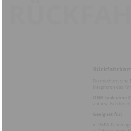
RÜCKFA
Rückfahrkam
Du möchtest eine
integrieren das Ka
OEM-Look ohne Z
automatisch im vo
Geeignet für:
BMW-Fahrzeug
Fahrzeuge mit 