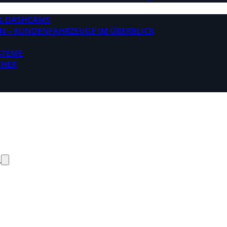
& DASHCAMS
N – KUNDENFAHRZEUGE IM ÜBERBLICK
STEME
CHER
N