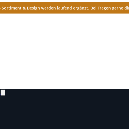
Sortiment & Design werden laufend ergänzt. Bei Fragen gerne dir
N