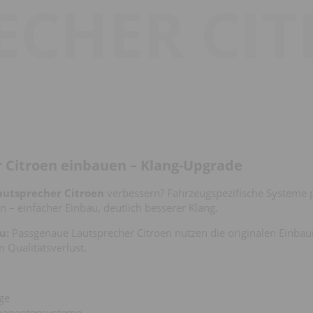
ECHER CI
 Citroen einbauen – Klang-Upgrade
autsprecher Citroen
verbessern? Fahrzeugspezifische Systeme p
n – einfacher Einbau, deutlich besserer Klang.
u:
Passgenaue Lautsprecher Citroen nutzen die originalen Einba
n Qualitätsverlust.
ge
ponentensysteme