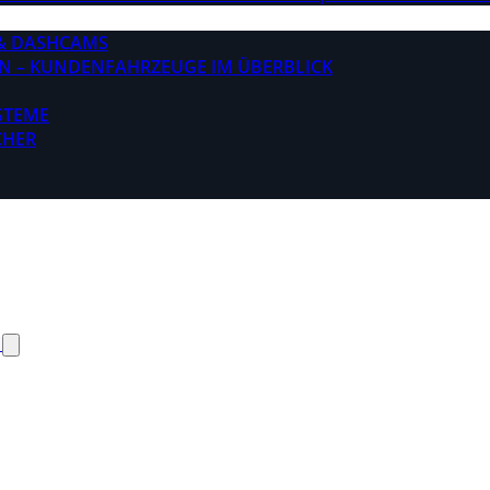
& DASHCAMS
N – KUNDENFAHRZEUGE IM ÜBERBLICK
STEME
CHER
N