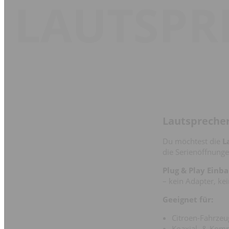
LAUTSPR
Lautsprecher
Du möchtest die
L
die Serienöffnunge
Plug & Play Einba
– kein Adapter, kei
Geeignet für:
Citroen-Fahrzeu
Koaxial- & Kom