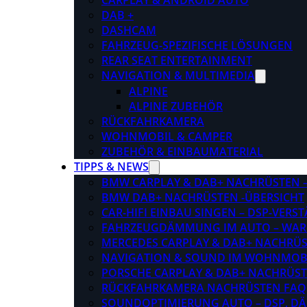
CARPLAY & ANDROID AUTO
DAB +
DASHCAM
FAHRZEUG-SPEZIFISCHE LÖSUNGEN
REAR SEAT ENTERTAINMENT
NAVIGATION & MULTIMEDIA
ALPINE
ALPINE ZUBEHÖR
RÜCKFAHRKAMERA
WOHNMOBIL & CAMPER
ZUBEHÖR & EINBAUMATERIAL
TIPPS & NEWS
BMW CARPLAY & DAB+ NACHRÜSTEN – 
BMW DAB+ NACHRÜSTEN -ÜBERSICHT
CAR-HIFI EINBAU SINGEN – DSP-VER
FAHRZEUGDÄMMUNG IM AUTO – WARU
MERCEDES CARPLAY & DAB+ NACHRÜST
NAVIGATION & SOUND IM WOHNMOB
PORSCHE CARPLAY & DAB+ NACHRÜSTEN
RÜCKFAHRKAMERA NACHRÜSTEN FAQ
SOUNDOPTIMIERUNG AUTO – DSP, D