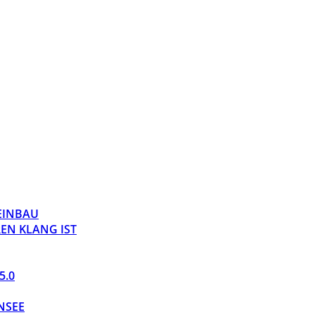
 EINBAU
EN KLANG IST
5.0
NSEE