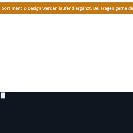
Sortiment & Design werden laufend ergänzt. Bei Fragen gerne dir
N