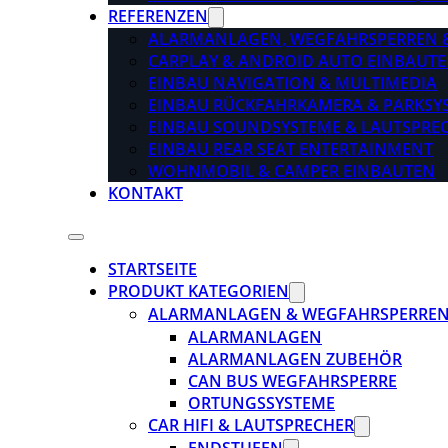
REFERENZEN
ALARMANLAGEN, WEGFAHRSPERREN 
CARPLAY & ANDROID AUTO EINBAUTE
EINBAU NAVIGATION & MULTIMEDIA
EINBAU RÜCKFAHRKAMERA & PARKSY
EINBAU SOUNDSYSTEME & LAUTSPRE
EINBAU REAR SEAT ENTERTAINMENT
WOHNMOBIL & CAMPER EINBAUTEN
KONTAKT
STARTSEITE
PRODUKT KATEGORIEN
ALARMANLAGEN & WEGFAHRSPERRE
ALARMANLAGEN
ALARMANLAGEN ZUBEHÖR
CAN BUS WEGFAHRSPERRE
ORTUNGSSYSTEME
CAR HIFI & LAUTSPRECHER