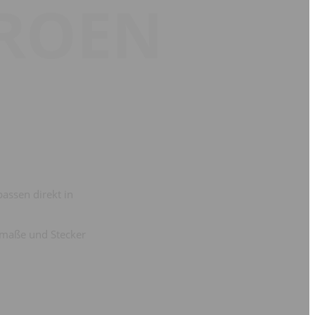
TROEN
assen direkt in
umaße und Stecker