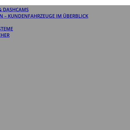
& DASHCAMS
N – KUNDENFAHRZEUGE IM ÜBERBLICK
STEME
CHER