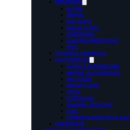
ENDSTUFEN
ALPINE
AMPIRE
ARC AUDIO
AWAVE AUDIO
FORTISSIMO
SONSTIGE HERSTELLER
STEG
FAHRZEUG DÄMMUNG
LAUTSPRECHER
ALPINE LAUTSPRECHER
AMPIRE LAUTSPRECHER
ARC AUDIO
AWAVE AUDIO
FOCAL
FORTISSIMO
GLADEN / MOSCONI
STEG
FAHRZEUGSPEZIFISCHE LAU
SUBWOOFER