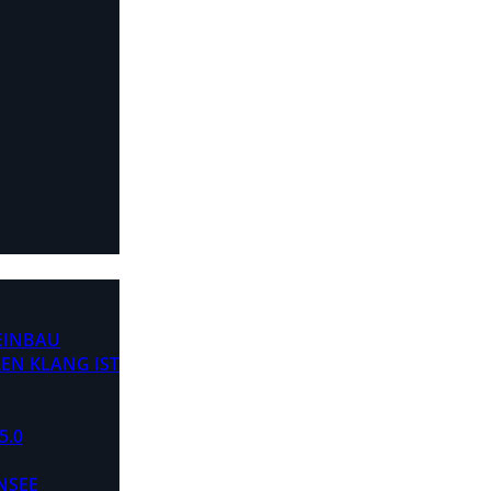
 EINBAU
EN KLANG IST
5.0
NSEE