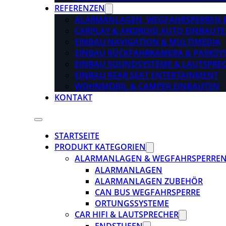
REFERENZEN
ALARMANLAGEN, WEGFAHRSPERREN 
CARPLAY & ANDROID AUTO EINBAUTE
EINBAU NAVIGATION & MULTIMEDIA
EINBAU RÜCKFAHRKAMERA & PARKSY
EINBAU SOUNDSYSTEME & LAUTSPRE
EINBAU REAR SEAT ENTERTAINMENT
WOHNMOBIL & CAMPER EINBAUTEN
KONTAKT
STARTSEITE
PRODUKT KATEGORIEN
ALARMANLAGEN & WEGFAHRSPERRE
ALARMANLAGEN
ALARMANLAGEN ZUBEHÖR
CAN BUS WEGFAHRSPERRE
ORTUNGSSYSTEME
CAR HIFI & LAUTSPRECHER