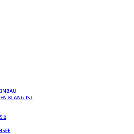
 EINBAU
EN KLANG IST
5.0
NSEE