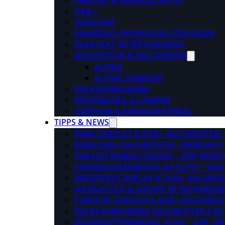
CARPLAY & ANDROID AUTO
DAB +
DASHCAM
FAHRZEUG-SPEZIFISCHE LÖSUNGEN
REAR SEAT ENTERTAINMENT
NAVIGATION & MULTIMEDIA
ALPINE
ALPINE ZUBEHÖR
RÜCKFAHRKAMERA
WOHNMOBIL & CAMPER
ZUBEHÖR & EINBAUMATERIAL
TIPPS & NEWS
BMW CARPLAY & DAB+ NACHRÜSTEN – 
BMW DAB+ NACHRÜSTEN -ÜBERSICHT
CAR-HIFI EINBAU SINGEN – DSP-VER
FAHRZEUGDÄMMUNG IM AUTO – WARU
MERCEDES CARPLAY & DAB+ NACHRÜST
NAVIGATION & SOUND IM WOHNMOB
PORSCHE CARPLAY & DAB+ NACHRÜSTEN
RÜCKFAHRKAMERA NACHRÜSTEN FAQ
SOUNDOPTIMIERUNG AUTO – DSP, D