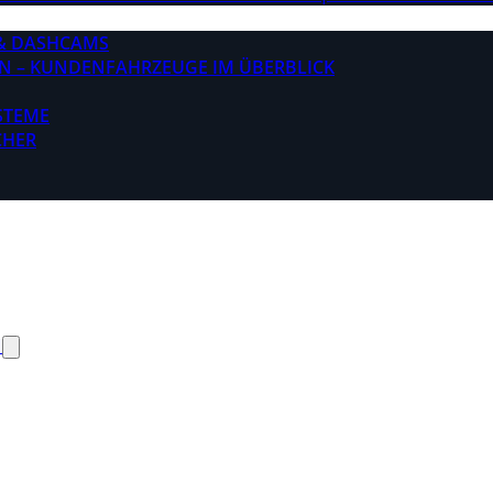
& DASHCAMS
N – KUNDENFAHRZEUGE IM ÜBERBLICK
STEME
CHER
N