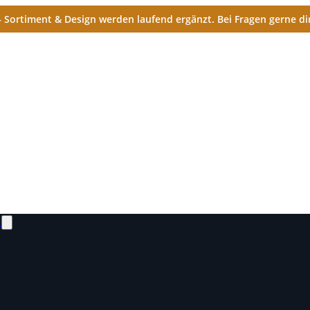
Sortiment & Design werden laufend ergänzt. Bei Fragen gerne dir
N