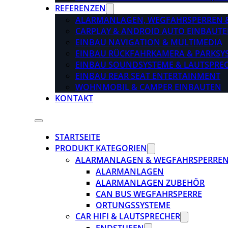
REFERENZEN
ALARMANLAGEN, WEGFAHRSPERREN 
CARPLAY & ANDROID AUTO EINBAUTE
EINBAU NAVIGATION & MULTIMEDIA
EINBAU RÜCKFAHRKAMERA & PARKSY
EINBAU SOUNDSYSTEME & LAUTSPRE
EINBAU REAR SEAT ENTERTAINMENT
WOHNMOBIL & CAMPER EINBAUTEN
KONTAKT
STARTSEITE
PRODUKT KATEGORIEN
ALARMANLAGEN & WEGFAHRSPERRE
ALARMANLAGEN
ALARMANLAGEN ZUBEHÖR
CAN BUS WEGFAHRSPERRE
ORTUNGSSYSTEME
CAR HIFI & LAUTSPRECHER