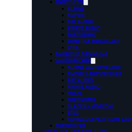
ENDSTUFEN
ALPINE
AMPIRE
ARC AUDIO
AWAVE AUDIO
FORTISSIMO
SONSTIGE HERSTELLER
STEG
FAHRZEUG DÄMMUNG
LAUTSPRECHER
ALPINE LAUTSPRECHER
AMPIRE LAUTSPRECHER
ARC AUDIO
AWAVE AUDIO
FOCAL
FORTISSIMO
GLADEN / MOSCONI
STEG
FAHRZEUGSPEZIFISCHE LAU
SUBWOOFER