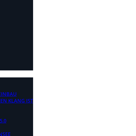
 EINBAU
EN KLANG IST
5.0
NSEE