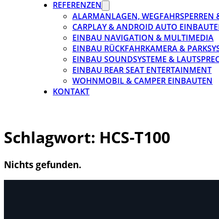
REFERENZEN
ALARMANLAGEN, WEGFAHRSPERREN 
CARPLAY & ANDROID AUTO EINBAUTE
EINBAU NAVIGATION & MULTIMEDIA
EINBAU RÜCKFAHRKAMERA & PARKSY
EINBAU SOUNDSYSTEME & LAUTSPRE
EINBAU REAR SEAT ENTERTAINMENT
WOHNMOBIL & CAMPER EINBAUTEN
KONTAKT
Schlagwort:
HCS-T100
Nichts gefunden.