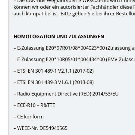
– Die CAN-Bus Wegfahrsperre WFS400-LIN wird immer m
können wir oder ein autorisierter Fachhändler diese 
auch kompatibel ist. Bitte geben Sie bei ihrer Bestel
HOMOLOGATION UND ZULASSUNGEN
– E-Zulassung E20*97R01/08*004023*00 (Zulassung a
– E-Zulassung E20*10R05/01*004434*00 (EMV-Zulass
– ETSI EN 301 489-1 V2.1.1 (2017-02)
– ETSI EN 301 489-3 V1.6.1 (2013-08)
– Radio Equipment Directive (RED) 2014/53/EU
– ECE-R10 – R&TTE
– CE konform
– WEEE-Nr. DE54949565