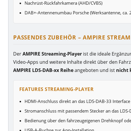
Nachrüst-Rückfahrkamera (AHD/CVBS)
DAB+-Antennenumbau Porsche (Werksantenne, ca. 
PASSENDES ZUBEHÖR – AMPIRE STREAM
Der
AMPIRE Streaming-Player
ist die ideale Ergänz
Video-Apps und weitere Inhalte direkt über den Fahr
AMPIRE LDS-DAB-xx Reihe
angeboten und ist
nicht 
FEATURES STREAMING-PLAYER
HDMI-Anschluss direkt an das LDS-DAB-33 Interface
Stromanschluss mit passendem Stecker an das LDS
Bedienung über den fahrzeugeigenen Drehknopf od
USB-A-Buchse zur App-Installation