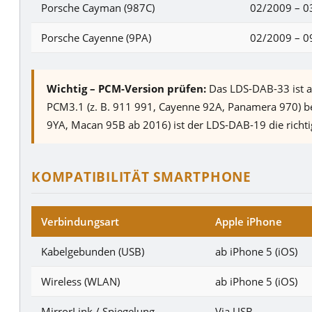
Porsche Cayman (987C)
02/2009 – 0
Porsche Cayenne (9PA)
02/2009 – 0
Wichtig – PCM-Version prüfen:
Das LDS-DAB-33 ist au
PCM3.1 (z. B. 911 991, Cayenne 92A, Panamera 970) b
9YA, Macan 95B ab 2016) ist der LDS-DAB-19 die richtig
KOMPATIBILITÄT SMARTPHONE
Verbindungsart
Apple iPhone
Kabelgebunden (USB)
ab iPhone 5 (iOS)
Wireless (WLAN)
ab iPhone 5 (iOS)
MirrorLink / Spiegelung
Via USB