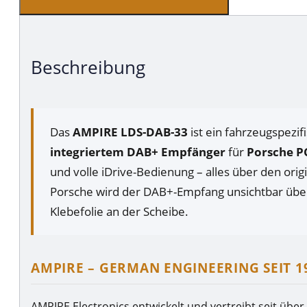
Beschreibung
Das
AMPIRE LDS-DAB-33
ist ein fahrzeugspezif
integriertem DAB+ Empfänger
für
Porsche P
und volle iDrive-Bedienung – alles über den or
Porsche wird der DAB+-Empfang unsichtbar über 
Klebefolie an der Scheibe.
AMPIRE – GERMAN ENGINEERING SEIT 1
AMPIRE Electronics entwickelt und vertreibt seit über