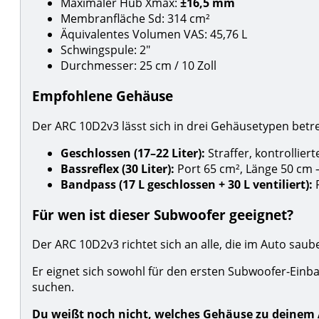
Maximaler Hub Xmax:
±16,5 mm
Membranfläche Sd: 314 cm²
Äquivalentes Volumen VAS: 45,76 L
Schwingspule: 2"
Durchmesser: 25 cm / 10 Zoll
Empfohlene Gehäuse
Der ARC 10D2v3 lässt sich in drei Gehäusetypen betre
Geschlossen (17–22 Liter):
Straffer, kontrollier
Bassreflex (30 Liter):
Port 65 cm², Länge 50 cm 
Bandpass (17 L geschlossen + 30 L ventiliert):
P
Für wen ist dieser Subwoofer geeignet?
Der ARC 10D2v3 richtet sich an alle, die im Auto sau
Er eignet sich sowohl für den ersten Subwoofer-Einba
suchen.
Du weißt noch nicht, welches Gehäuse zu deinem 