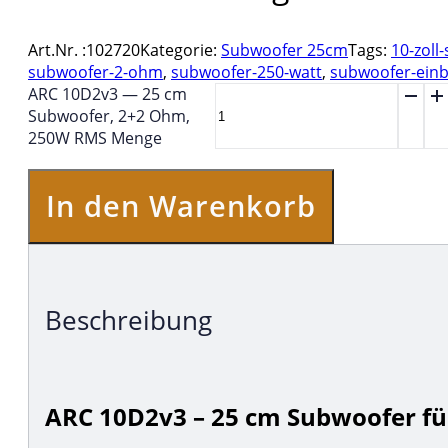
Art.Nr. :
102720
Kategorie:
Subwoofer 25cm
Tags:
10-zoll
subwoofer-2-ohm
,
subwoofer-250-watt
,
subwoofer-ein
ARC 10D2v3 — 25 cm
Subwoofer, 2+2 Ohm,
250W RMS Menge
In den Warenkorb
Beschreibung
ARC 10D2v3 – 25 cm Subwoofer fü