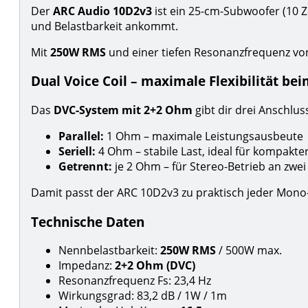
Der
ARC Audio 10D2v3
ist ein 25-cm-Subwoofer (10 Zo
und Belastbarkeit ankommt.
Mit
250W RMS
und einer tiefen Resonanzfrequenz v
Dual Voice Coil – maximale Flexibilität be
Das
DVC-System mit 2+2 Ohm
gibt dir drei Anschlus
Parallel:
1 Ohm – maximale Leistungsausbeute
Seriell:
4 Ohm – stabile Last, ideal für kompakte
Getrennt:
je 2 Ohm – für Stereo-Betrieb an zwe
Damit passt der ARC 10D2v3 zu praktisch jeder Mono
Technische Daten
Nennbelastbarkeit:
250W RMS
/ 500W max.
Impedanz:
2+2 Ohm (DVC)
Resonanzfrequenz Fs: 23,4 Hz
Wirkungsgrad: 83,2 dB / 1W / 1m