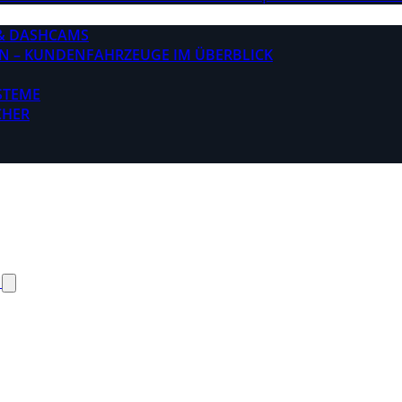
& DASHCAMS
N – KUNDENFAHRZEUGE IM ÜBERBLICK
STEME
CHER
N