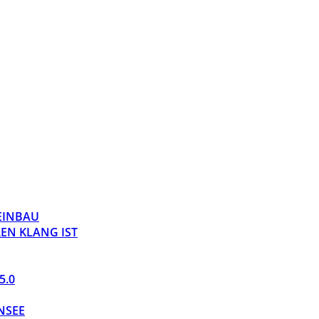
 EINBAU
EN KLANG IST
5.0
NSEE