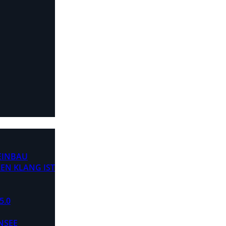
 EINBAU
EN KLANG IST
5.0
NSEE