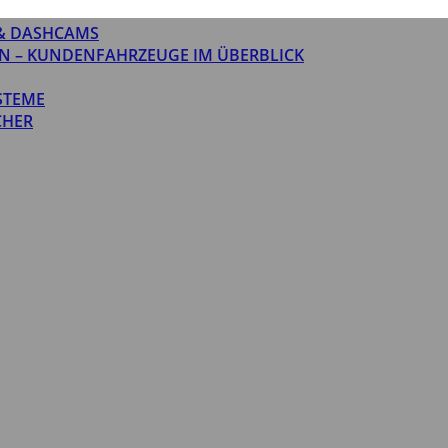
& DASHCAMS
N – KUNDENFAHRZEUGE IM ÜBERBLICK
STEME
CHER