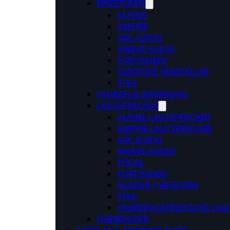
ENDSTUFEN
ALPINE
AMPIRE
ARC AUDIO
AWAVE AUDIO
FORTISSIMO
SONSTIGE HERSTELLER
STEG
FAHRZEUG DÄMMUNG
LAUTSPRECHER
ALPINE LAUTSPRECHER
AMPIRE LAUTSPRECHER
ARC AUDIO
AWAVE AUDIO
FOCAL
FORTISSIMO
GLADEN / MOSCONI
STEG
FAHRZEUGSPEZIFISCHE LAU
SUBWOOFER