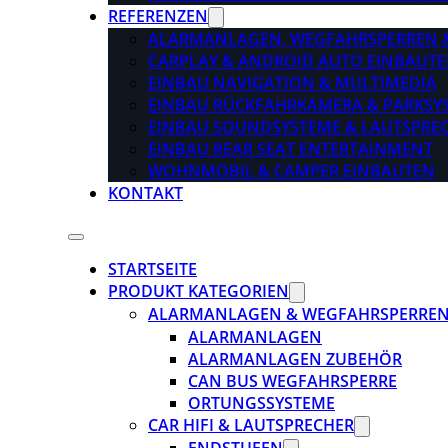
REFERENZEN
ALARMANLAGEN, WEGFAHRSPERREN 
CARPLAY & ANDROID AUTO EINBAUTE
EINBAU NAVIGATION & MULTIMEDIA
EINBAU RÜCKFAHRKAMERA & PARKSY
EINBAU SOUNDSYSTEME & LAUTSPRE
EINBAU REAR SEAT ENTERTAINMENT
WOHNMOBIL & CAMPER EINBAUTEN
KONTAKT
STARTSEITE
PRODUKT KATEGORIEN
ALARMANLAGEN & WEGFAHRSPERRE
ALARMANLAGEN
ALARMANLAGEN ZUBEHÖR
CAN BUS WEGFAHRSPERRE
ORTUNGSSYSTEME
CAR HIFI & LAUTSPRECHER