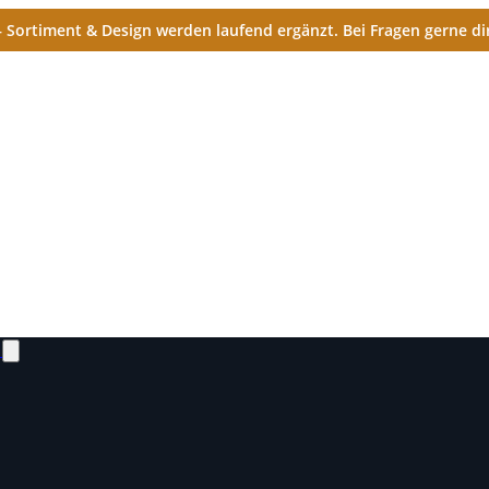
Sortiment & Design werden laufend ergänzt. Bei Fragen gerne dir
N