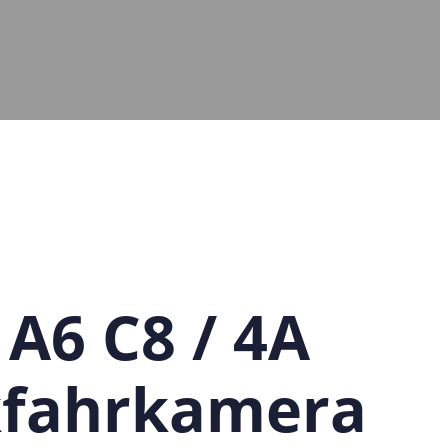
 A6 C8 / 4A
kfahrkamera