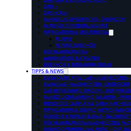
CARPLAY & ANDROID AUTO
DAB +
DASHCAM
FAHRZEUG-SPEZIFISCHE LÖSUNGEN
REAR SEAT ENTERTAINMENT
NAVIGATION & MULTIMEDIA
ALPINE
ALPINE ZUBEHÖR
RÜCKFAHRKAMERA
WOHNMOBIL & CAMPER
ZUBEHÖR & EINBAUMATERIAL
TIPPS & NEWS
BMW CARPLAY & DAB+ NACHRÜSTEN – 
BMW DAB+ NACHRÜSTEN -ÜBERSICHT
CAR-HIFI EINBAU SINGEN – DSP-VER
FAHRZEUGDÄMMUNG IM AUTO – WARU
MERCEDES CARPLAY & DAB+ NACHRÜST
NAVIGATION & SOUND IM WOHNMOB
PORSCHE CARPLAY & DAB+ NACHRÜSTEN
RÜCKFAHRKAMERA NACHRÜSTEN FAQ
SOUNDOPTIMIERUNG AUTO – DSP, D