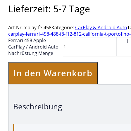
Lieferzeit:
5-7 Tage
Art.Nr. :
cplay-fe-458
Kategorie:
CarPlay & Android Auto
T
carplay-ferrari-458-488-f8-f12-812-california-t-portofino
Ferrari 458 Apple
CarPlay / Android Auto
Nachrüstung Menge
In den Warenkorb
Beschreibung