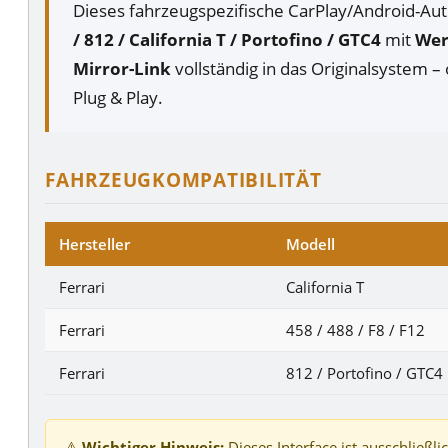
Dieses fahrzeugspezifische CarPlay/Android-Auto
/ 812 / California T / Portofino / GTC4
mit
Wer
Mirror-Link
vollständig in das Originalsystem –
Plug & Play.
FAHRZEUGKOMPATIBILITÄT
Hersteller
Modell
Ferrari
California T
Ferrari
458 / 488 / F8 / F12
Ferrari
812 / Portofino / GTC4
⚠️
Wichtiger Hinweis:
Dieses Interface ist ausschließlic