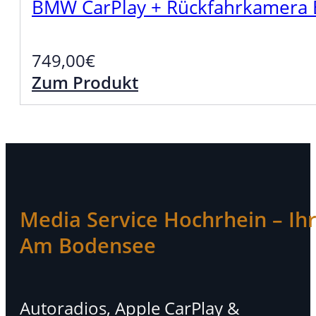
BMW CarPlay + Rückfahrkamera E
749,00
€
Zum Produkt
Media Service Hochrhein – Ihr 
Am Bodensee
Autoradios, Apple CarPlay &