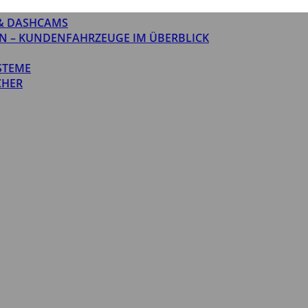
& DASHCAMS
N – KUNDENFAHRZEUGE IM ÜBERBLICK
STEME
CHER