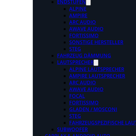
ENDSTUFEN
ALPINE
AMPIRE
ARC AUDIO
AWAVE AUDIO
FORTISSIMO
SONSTIGE HERSTELLER
STEG
FAHRZEUG DÄMMUNG
LAUTSPRECHER
ALPINE LAUTSPRECHER
AMPIRE LAUTSPRECHER
ARC AUDIO
AWAVE AUDIO
FOCAL
FORTISSIMO
GLADEN / MOSCONI
STEG
FAHRZEUGSPEZIFISCHE LAU
SUBWOOFER