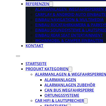
REFERENZEN
ALARMANLAGEN, WEGFAHRSPERREN 
CARPLAY & ANDROID AUTO EINBAUTE
EINBAU NAVIGATION & MULTIMEDIA
EINBAU RÜCKFAHRKAMERA & PARKSY
EINBAU SOUNDSYSTEME & LAUTSPRE
EINBAU REAR SEAT ENTERTAINMENT
WOHNMOBIL & CAMPER EINBAUTEN
KONTAKT
STARTSEITE
PRODUKT KATEGORIEN
ALARMANLAGEN & WEGFAHRSPERRE
ALARMANLAGEN
ALARMANLAGEN ZUBEHÖR
CAN BUS WEGFAHRSPERRE
ORTUNGSSYSTEME
CAR HIFI & LAUTSPRECHER