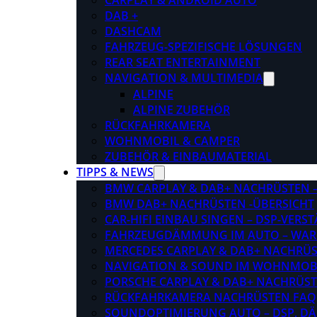
CARPLAY & ANDROID AUTO
DAB +
DASHCAM
FAHRZEUG-SPEZIFISCHE LÖSUNGEN
REAR SEAT ENTERTAINMENT
NAVIGATION & MULTIMEDIA
ALPINE
ALPINE ZUBEHÖR
RÜCKFAHRKAMERA
WOHNMOBIL & CAMPER
ZUBEHÖR & EINBAUMATERIAL
TIPPS & NEWS
BMW CARPLAY & DAB+ NACHRÜSTEN – 
BMW DAB+ NACHRÜSTEN -ÜBERSICHT
CAR-HIFI EINBAU SINGEN – DSP-VER
FAHRZEUGDÄMMUNG IM AUTO – WARU
MERCEDES CARPLAY & DAB+ NACHRÜST
NAVIGATION & SOUND IM WOHNMOB
PORSCHE CARPLAY & DAB+ NACHRÜSTEN
RÜCKFAHRKAMERA NACHRÜSTEN FAQ
SOUNDOPTIMIERUNG AUTO – DSP, D