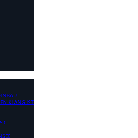
 EINBAU
EN KLANG IST
5.0
NSEE