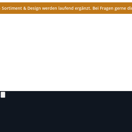
Sortiment & Design werden laufend ergänzt. Bei Fragen gerne dir
N