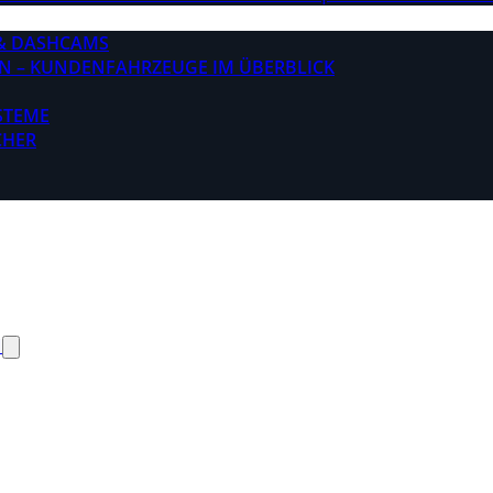
& DASHCAMS
N – KUNDENFAHRZEUGE IM ÜBERBLICK
STEME
CHER
N