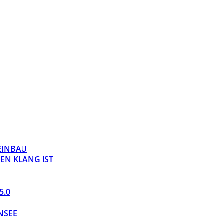
 EINBAU
EN KLANG IST
5.0
NSEE