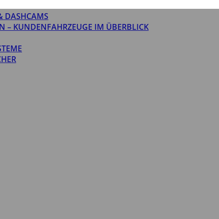
& DASHCAMS
N – KUNDENFAHRZEUGE IM ÜBERBLICK
STEME
CHER