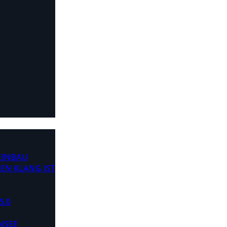
 EINBAU
EN KLANG IST
5.0
NSEE