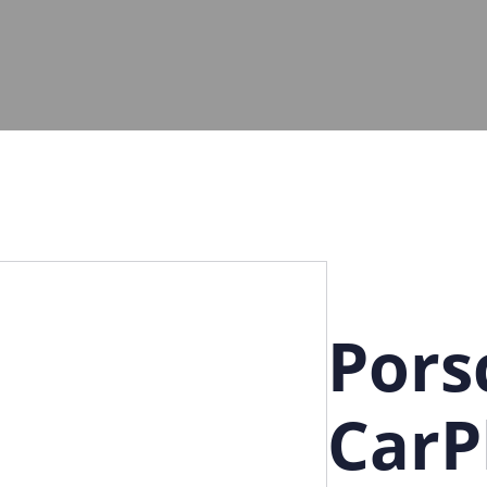
Pors
CarP