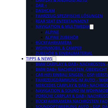
CARPLAY & ANDROID AUTO
DAB +
DASHCAM
FAHRZEUG-SPEZIFISCHE LÖSUNGEN
REAR SEAT ENTERTAINMENT
NAVIGATION & MULTIMEDIA
ALPINE
ALPINE ZUBEHÖR
RÜCKFAHRKAMERA
WOHNMOBIL & CAMPER
ZUBEHÖR & EINBAUMATERIAL
TIPPS & NEWS
BMW CARPLAY & DAB+ NACHRÜSTEN – 
BMW DAB+ NACHRÜSTEN -ÜBERSICHT
CAR-HIFI EINBAU SINGEN – DSP-VER
FAHRZEUGDÄMMUNG IM AUTO – WARU
MERCEDES CARPLAY & DAB+ NACHRÜST
NAVIGATION & SOUND IM WOHNMOB
PORSCHE CARPLAY & DAB+ NACHRÜSTEN
RÜCKFAHRKAMERA NACHRÜSTEN FAQ
SOUNDOPTIMIERUNG AUTO – DSP, D