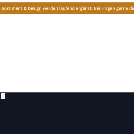
Sortiment & Design werden laufend ergänzt. Bei Fragen gerne dir
N