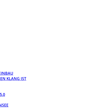
 EINBAU
EN KLANG IST
5.0
NSEE