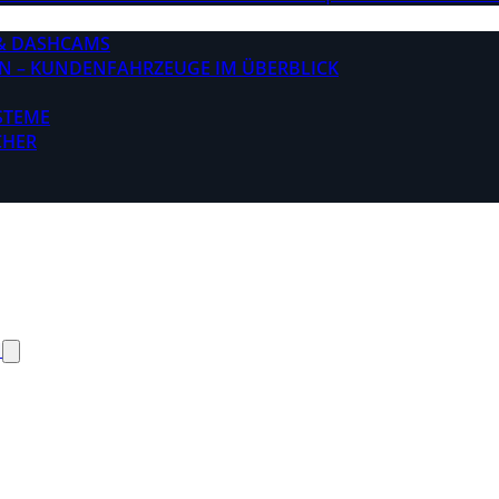
& DASHCAMS
N – KUNDENFAHRZEUGE IM ÜBERBLICK
STEME
CHER
N