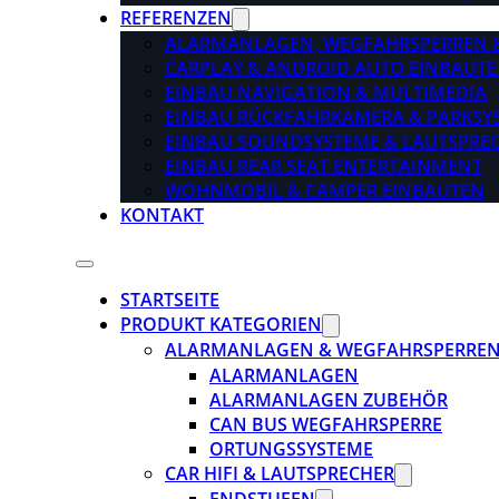
REFERENZEN
ALARMANLAGEN, WEGFAHRSPERREN 
CARPLAY & ANDROID AUTO EINBAUTE
EINBAU NAVIGATION & MULTIMEDIA
EINBAU RÜCKFAHRKAMERA & PARKSY
EINBAU SOUNDSYSTEME & LAUTSPRE
EINBAU REAR SEAT ENTERTAINMENT
WOHNMOBIL & CAMPER EINBAUTEN
KONTAKT
STARTSEITE
PRODUKT KATEGORIEN
ALARMANLAGEN & WEGFAHRSPERRE
ALARMANLAGEN
ALARMANLAGEN ZUBEHÖR
CAN BUS WEGFAHRSPERRE
ORTUNGSSYSTEME
CAR HIFI & LAUTSPRECHER