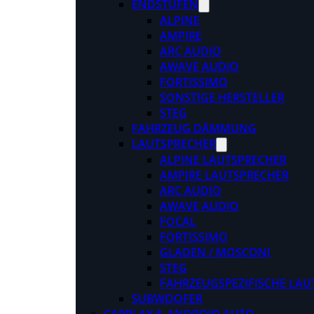
ENDSTUFEN
ALPINE
AMPIRE
ARC AUDIO
AWAVE AUDIO
FORTISSIMO
SONSTIGE HERSTELLER
STEG
FAHRZEUG DÄMMUNG
LAUTSPRECHER
ALPINE LAUTSPRECHER
AMPIRE LAUTSPRECHER
ARC AUDIO
AWAVE AUDIO
FOCAL
FORTISSIMO
GLADEN / MOSCONI
STEG
FAHRZEUGSPEZIFISCHE LAU
SUBWOOFER