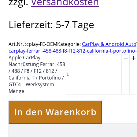
zzgl.
Versandkosten
Lieferzeit:
5-7 Tage
Art.Nr. :
cplay-FE-OEM
Kategorie:
CarPlay & Android Auto
carplay-ferrari-458-488-f8-f12-812-california-t-portofino
Apple CarPlay
Nachrüstung Ferrari 458
/ 488 / F8 / F12 / 812 /
California T / Portofino /
GTC4 – Werksystem
Menge
In den Warenkorb