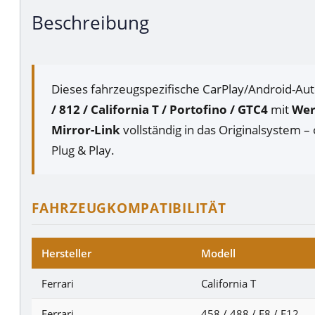
Beschreibung
Dieses fahrzeugspezifische CarPlay/Android-Auto
/ 812 / California T / Portofino / GTC4
mit
Wer
Mirror-Link
vollständig in das Originalsystem –
Plug & Play.
FAHRZEUGKOMPATIBILITÄT
Hersteller
Modell
Ferrari
California T
Ferrari
458 / 488 / F8 / F12