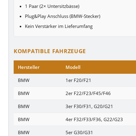
1 Paar (2× Untersitzbässe)
Plug&Play Anschluss (BMW-Stecker)
Kein Verstärker im Lieferumfang
KOMPATIBLE FAHRZEUGE
Hersteller
Modell
BMW
1er F20/F21
BMW
2er F22/F23/F45/F46
BMW
3er F30/F31, G20/G21
BMW
4er F32/F33/F36, G22/G23
BMW
5er G30/G31