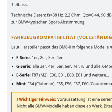
Tiefbass.
Technische Daten: fs=38 Hz, 2,2 Ohm, Qts=0,44, 90 dB
zur BMW-typischen Sport-Abstimmung.
FAHRZEUGKOMPATIBILITÄT (VOLLSTÄNDIG
Laut Hersteller passt das BM8-II in folgende Modelle
m
F-Serie:
1er, 2er, 3er, 4er
G-Serie:
alle 3er, 4er, 5er, 6er, 7er, i8 und alle X-Mo
E-Serie:
F87 (M2), E90, E91, E60, E61 und weitere…
Mini:
F54 (Clubman), F55, F56, F57, F60 (Countryma
! Wichtiger Hinweis:
Voraussetzung ist eine seri
Nicht alle BMW-Modelle haben diese ab Werk. Bitte