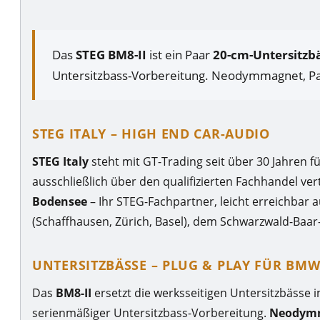
Das
STEG BM8-II
ist ein Paar
20-cm-Untersitzbä
Untersitzbass-Vorbereitung. Neodymmagnet, Pa
STEG ITALY – HIGH END CAR-AUDIO
STEG Italy
steht mit GT-Trading seit über 30 Jahren f
ausschließlich über den qualifizierten Fachhandel vert
Bodensee
– Ihr STEG-Fachpartner, leicht erreichba
(Schaffhausen, Zürich, Basel), dem Schwarzwald-Baar-
UNTERSITZBÄSSE – PLUG & PLAY FÜR BM
Das
BM8-II
ersetzt die werksseitigen Untersitzbässe 
serienmäßiger Untersitzbass-Vorbereitung.
Neodym