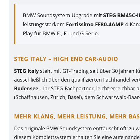
BMW Soundsystem Upgrade mit
STEG BM45C-I
leistungsstarkem
Fortissimo FF80.4AMP
4-Kana
Play für BMW E-, F- und G-Serie.
STEG ITALY – HIGH END CAR-AUDIO
STEG Italy
steht mit GT-Trading seit über 30 Jahren f
ausschließlich über den qualifizierten Fachhandel vert
Bodensee
– Ihr STEG-Fachpartner, leicht erreichba
(Schaffhausen, Zürich, Basel), dem Schwarzwald-Baar-
MEHR KLANG, MEHR LEISTUNG, MEHR BA
Das originale BMW Soundsystem enttäuscht oft: zu we
diesem Komplettsystem erhalten Sie eine aufeinand