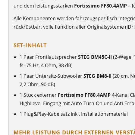
und dem leistungsstarken
Fortissimo FF80.4AMP
– f
Alle Komponenten werden fahrzeugspezifisch integriert
rückrüstbar, volle Funktion aller Originalsysteme (iD
SET-INHALT
1 Paar Frontlautsprecher
STEG BM45C-II
(2-Wege, 
fs=75 Hz, 4 Ohm, 88 dB)
1 Paar Untersitz-Subwoofer
STEG BM8-II
(20 cm, N
2,2 Ohm, 90 dB)
1 Stück externer
Fortissimo FF80.4AMP
4-Kanal Cl
HighLevel-Eingang mit Auto-Turn-On und Anti-Erro
1 Plug&Play-Kabelsatz inkl. Installationsmaterial
MEHR LEISTUNG DURCH EXTERNEN VERST