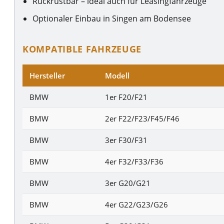
Rückrüstbar – ideal auch für Leasingfahrzeuge
Optionaler Einbau in Singen am Bodensee
KOMPATIBLE FAHRZEUGE
Hersteller
Modell
BMW
1er F20/F21
BMW
2er F22/F23/F45/F46
BMW
3er F30/F31
BMW
4er F32/F33/F36
BMW
3er G20/G21
BMW
4er G22/G23/G26