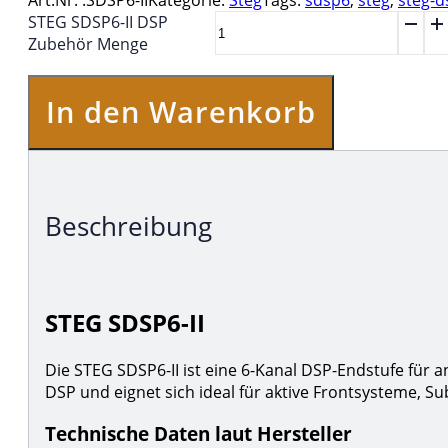
Art.Nr. :
SDSP6-II
Kategorie:
Steg
Tags:
sdsp6
,
steg
,
steg-d
STEG SDSP6-II DSP
Zubehör Menge
In den Warenkorb
Beschreibung
STEG SDSP6-II
Die STEG SDSP6-II ist eine 6-Kanal DSP-Endstufe für 
DSP und eignet sich ideal für aktive Frontsysteme, 
Technische Daten laut Hersteller