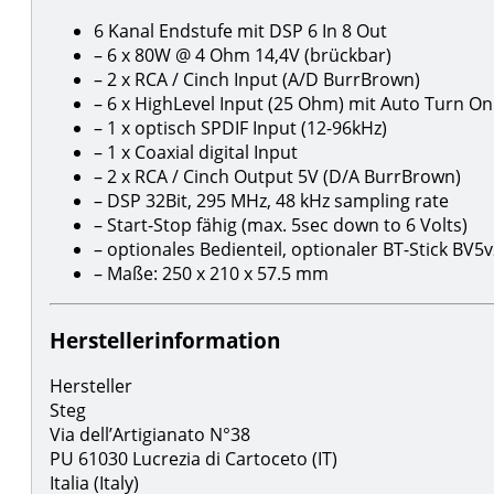
6 Kanal Endstufe mit DSP 6 In 8 Out
– 6 x 80W @ 4 Ohm 14,4V (brückbar)
– 2 x RCA / Cinch Input (A/D BurrBrown)
– 6 x HighLevel Input (25 Ohm) mit Auto Turn On
– 1 x optisch SPDIF Input (12-96kHz)
– 1 x Coaxial digital Input
– 2 x RCA / Cinch Output 5V (D/A BurrBrown)
– DSP 32Bit, 295 MHz, 48 kHz sampling rate
– Start-Stop fähig (max. 5sec down to 6 Volts)
– optionales Bedienteil, optionaler BT-Stick BV5
– Maße: 250 x 210 x 57.5 mm
Herstellerinformation
Hersteller
Steg
Via dell’Artigianato N°38
PU 61030 Lucrezia di Cartoceto (IT)
Italia (Italy)