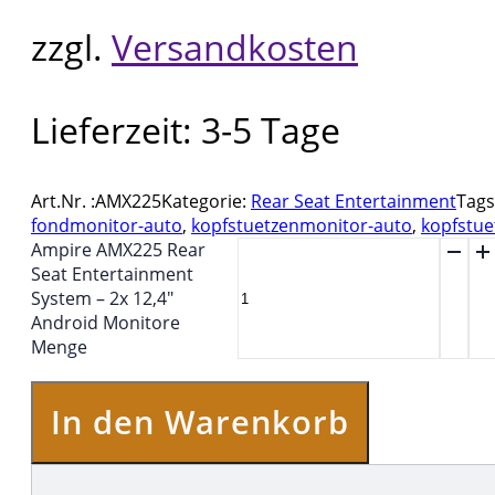
zzgl.
Versandkosten
Lieferzeit:
3-5 Tage
Art.Nr. :
AMX225
Kategorie:
Rear Seat Entertainment
Tags
fondmonitor-auto
,
kopfstuetzenmonitor-auto
,
kopfstu
Ampire AMX225 Rear
Seat Entertainment
System – 2x 12,4"
Android Monitore
Menge
In den Warenkorb