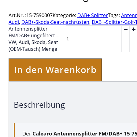
Art.Nr. :
15-7590007
Kategorie:
DAB+ Splitter
Tags:
Antenn
Audi
,
DAB+-Skoda-Seat-nachrüsten
,
DAB+-Splitter-Golf-
Antennensplitter
FM/DAB+ ungefiltert –
VW, Audi, Skoda, Seat
(OEM-Tausch) Menge
In den Warenkorb
Beschreibung
Der
Calearo Antennensplitter FM/DAB+ 15-7