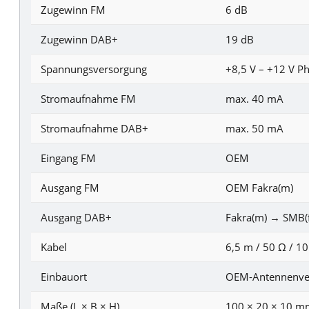
Zugewinn FM
6 dB
Zugewinn DAB+
19 dB
Spannungsversorgung
+8,5 V – +12 V P
Stromaufnahme FM
max. 40 mA
Stromaufnahme DAB+
max. 50 mA
Eingang FM
OEM
Ausgang FM
OEM Fakra(m)
Ausgang DAB+
Fakra(m) → SMB(f
Kabel
6,5 m / 50 Ω / 1
Einbauort
OEM-Antennenver
Maße (L × B × H)
100 × 20 × 10 m