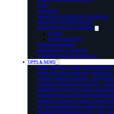
CARPLAY & ANDROID AUTO
DAB +
DASHCAM
FAHRZEUG-SPEZIFISCHE LÖSUNGEN
REAR SEAT ENTERTAINMENT
NAVIGATION & MULTIMEDIA
ALPINE
ALPINE ZUBEHÖR
RÜCKFAHRKAMERA
WOHNMOBIL & CAMPER
ZUBEHÖR & EINBAUMATERIAL
TIPPS & NEWS
BMW CARPLAY & DAB+ NACHRÜSTEN – 
BMW DAB+ NACHRÜSTEN -ÜBERSICHT
CAR-HIFI EINBAU SINGEN – DSP-VER
FAHRZEUGDÄMMUNG IM AUTO – WARU
MERCEDES CARPLAY & DAB+ NACHRÜST
NAVIGATION & SOUND IM WOHNMOB
PORSCHE CARPLAY & DAB+ NACHRÜSTEN
RÜCKFAHRKAMERA NACHRÜSTEN FAQ
SOUNDOPTIMIERUNG AUTO – DSP, D