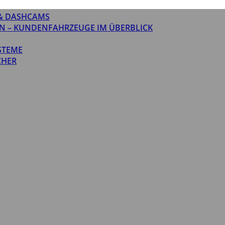
& DASHCAMS
N – KUNDENFAHRZEUGE IM ÜBERBLICK
STEME
CHER