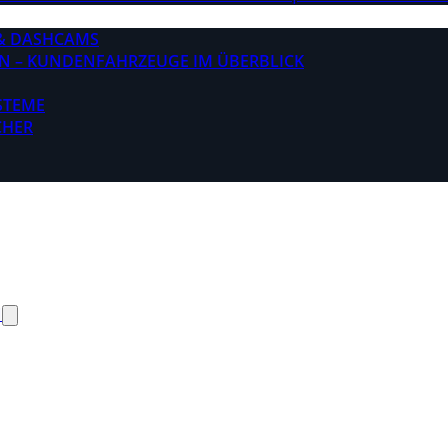
& DASHCAMS
N – KUNDENFAHRZEUGE IM ÜBERBLICK
STEME
CHER
N