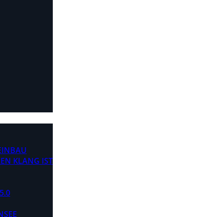
 EINBAU
EN KLANG IST
5.0
NSEE