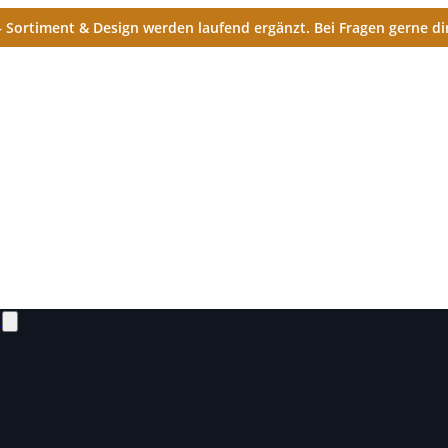
Sortiment & Design werden laufend ergänzt. Bei Fragen gerne dir
N