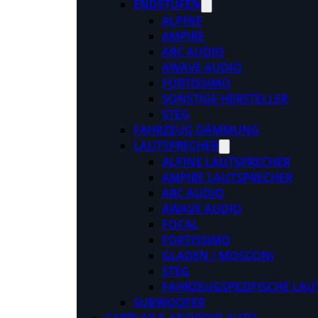
ENDSTUFEN
ALPINE
AMPIRE
ARC AUDIO
AWAVE AUDIO
FORTISSIMO
SONSTIGE HERSTELLER
STEG
FAHRZEUG DÄMMUNG
LAUTSPRECHER
ALPINE LAUTSPRECHER
AMPIRE LAUTSPRECHER
ARC AUDIO
AWAVE AUDIO
FOCAL
FORTISSIMO
GLADEN / MOSCONI
STEG
FAHRZEUGSPEZIFISCHE LAU
SUBWOOFER