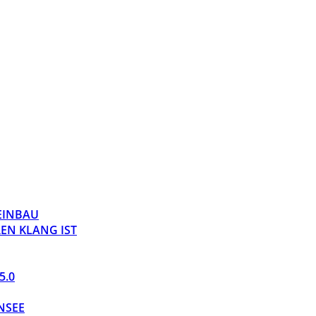
 EINBAU
EN KLANG IST
5.0
NSEE