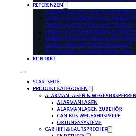
REFERENZEN
ALARMANLAGEN, WEGFAHRSPERREN 
CARPLAY & ANDROID AUTO EINBAUTE
EINBAU NAVIGATION & MULTIMEDIA
EINBAU RÜCKFAHRKAMERA & PARKSY
EINBAU SOUNDSYSTEME & LAUTSPRE
EINBAU REAR SEAT ENTERTAINMENT
WOHNMOBIL & CAMPER EINBAUTEN
KONTAKT
STARTSEITE
PRODUKT KATEGORIEN
ALARMANLAGEN & WEGFAHRSPERRE
ALARMANLAGEN
ALARMANLAGEN ZUBEHÖR
CAN BUS WEGFAHRSPERRE
ORTUNGSSYSTEME
CAR HIFI & LAUTSPRECHER