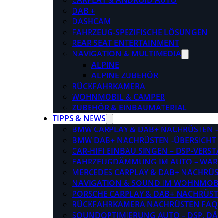
CARPLAY & ANDROID AUTO
DAB +
DASHCAM
FAHRZEUG-SPEZIFISCHE LÖSUNGEN
REAR SEAT ENTERTAINMENT
NAVIGATION & MULTIMEDIA
ALPINE
ALPINE ZUBEHÖR
RÜCKFAHRKAMERA
WOHNMOBIL & CAMPER
ZUBEHÖR & EINBAUMATERIAL
TIPPS & NEWS
BMW CARPLAY & DAB+ NACHRÜSTEN – 
BMW DAB+ NACHRÜSTEN -ÜBERSICHT
CAR-HIFI EINBAU SINGEN – DSP-VER
FAHRZEUGDÄMMUNG IM AUTO – WARU
MERCEDES CARPLAY & DAB+ NACHRÜST
NAVIGATION & SOUND IM WOHNMOB
PORSCHE CARPLAY & DAB+ NACHRÜSTEN
RÜCKFAHRKAMERA NACHRÜSTEN FAQ
SOUNDOPTIMIERUNG AUTO – DSP, D