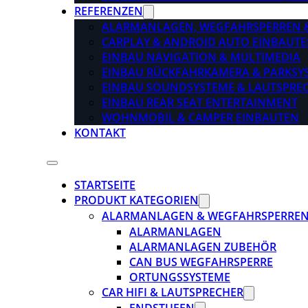
REFERENZEN
ALARMANLAGEN, WEGFAHRSPERREN 
CARPLAY & ANDROID AUTO EINBAUTE
EINBAU NAVIGATION & MULTIMEDIA
EINBAU RÜCKFAHRKAMERA & PARKSY
EINBAU SOUNDSYSTEME & LAUTSPRE
EINBAU REAR SEAT ENTERTAINMENT
WOHNMOBIL & CAMPER EINBAUTEN
KONTAKT
STARTSEITE
PRODUKT KATEGORIEN
ALARMANLAGEN & WEGFAHRSPERRE
ALARMANLAGEN
ALARMANLAGEN ZUBEHÖR
CAN BUS WEGFAHRSPERRE
ORTUNGSSYSTEME
CAR HIFI & LAUTSPRECHER