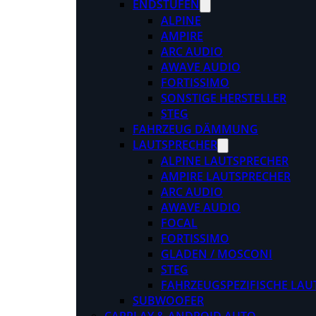
ENDSTUFEN
ALPINE
AMPIRE
ARC AUDIO
AWAVE AUDIO
FORTISSIMO
SONSTIGE HERSTELLER
STEG
FAHRZEUG DÄMMUNG
LAUTSPRECHER
ALPINE LAUTSPRECHER
AMPIRE LAUTSPRECHER
ARC AUDIO
AWAVE AUDIO
FOCAL
FORTISSIMO
GLADEN / MOSCONI
STEG
FAHRZEUGSPEZIFISCHE LAU
SUBWOOFER