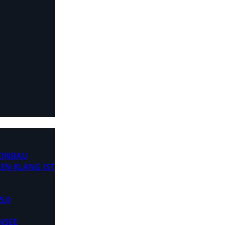
 EINBAU
EN KLANG IST
5.0
NSEE