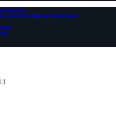
& DASHCAMS
N – KUNDENFAHRZEUGE IM ÜBERBLICK
STEME
CHER
N