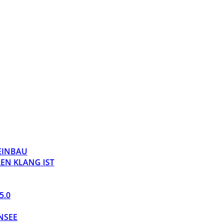
 EINBAU
EN KLANG IST
5.0
NSEE