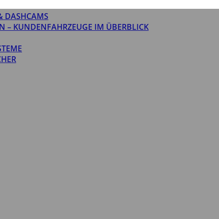
& DASHCAMS
N – KUNDENFAHRZEUGE IM ÜBERBLICK
STEME
CHER