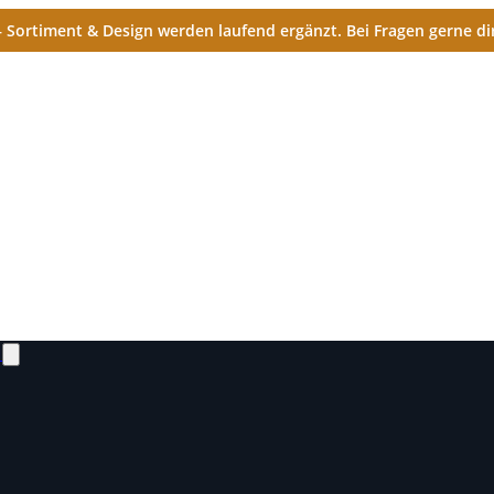
Sortiment & Design werden laufend ergänzt. Bei Fragen gerne dir
N