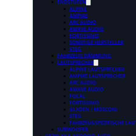
ENDSTUFEN
ALPINE
AMPIRE
ARC AUDIO
AWAVE AUDIO
FORTISSIMO
SONSTIGE HERSTELLER
STEG
FAHRZEUG DÄMMUNG
LAUTSPRECHER
ALPINE LAUTSPRECHER
AMPIRE LAUTSPRECHER
ARC AUDIO
AWAVE AUDIO
FOCAL
FORTISSIMO
GLADEN / MOSCONI
STEG
FAHRZEUGSPEZIFISCHE LAU
SUBWOOFER