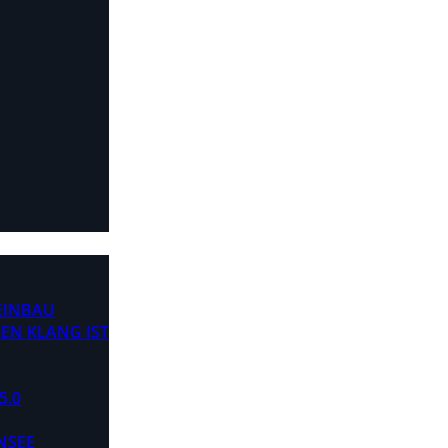
 EINBAU
EN KLANG IST
5.0
NSEE