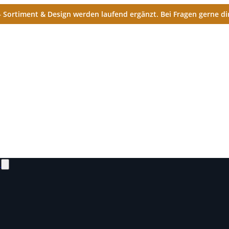
Sortiment & Design werden laufend ergänzt. Bei Fragen gerne dir
N