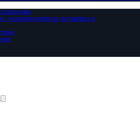
& DASHCAMS
N – KUNDENFAHRZEUGE IM ÜBERBLICK
STEME
CHER
N