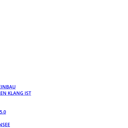
 EINBAU
EN KLANG IST
5.0
NSEE