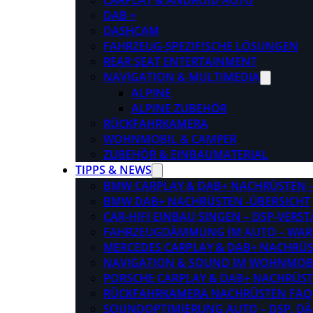
CARPLAY & ANDROID AUTO
DAB +
DASHCAM
FAHRZEUG-SPEZIFISCHE LÖSUNGEN
REAR SEAT ENTERTAINMENT
NAVIGATION & MULTIMEDIA
ALPINE
ALPINE ZUBEHÖR
RÜCKFAHRKAMERA
WOHNMOBIL & CAMPER
ZUBEHÖR & EINBAUMATERIAL
TIPPS & NEWS
BMW CARPLAY & DAB+ NACHRÜSTEN – 
BMW DAB+ NACHRÜSTEN -ÜBERSICHT
CAR-HIFI EINBAU SINGEN – DSP-VER
FAHRZEUGDÄMMUNG IM AUTO – WARU
MERCEDES CARPLAY & DAB+ NACHRÜST
NAVIGATION & SOUND IM WOHNMOB
PORSCHE CARPLAY & DAB+ NACHRÜSTEN
RÜCKFAHRKAMERA NACHRÜSTEN FAQ
SOUNDOPTIMIERUNG AUTO – DSP, D