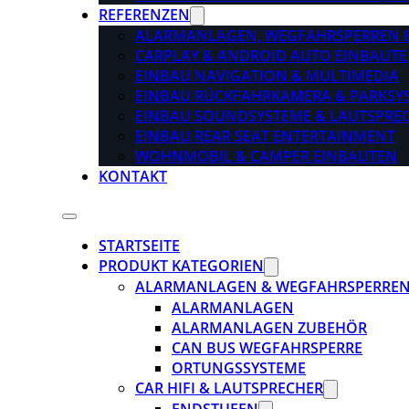
REFERENZEN
ALARMANLAGEN, WEGFAHRSPERREN 
CARPLAY & ANDROID AUTO EINBAUTE
EINBAU NAVIGATION & MULTIMEDIA
EINBAU RÜCKFAHRKAMERA & PARKSY
EINBAU SOUNDSYSTEME & LAUTSPRE
EINBAU REAR SEAT ENTERTAINMENT
WOHNMOBIL & CAMPER EINBAUTEN
KONTAKT
STARTSEITE
PRODUKT KATEGORIEN
ALARMANLAGEN & WEGFAHRSPERRE
ALARMANLAGEN
ALARMANLAGEN ZUBEHÖR
CAN BUS WEGFAHRSPERRE
ORTUNGSSYSTEME
CAR HIFI & LAUTSPRECHER