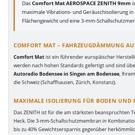
Das
Comfort Mat AEROSPACE ZENITH 9mm
i
maximale Vibrations- und Geräuschisolierung in 
Flächengewicht und eine 3-mm-Schallschutzme
COMFORT MAT – FAHRZEUGDÄMMUNG AU
Comfort Mat
ist ein führender europäischer Herstel
werden nach hohen Standards gefertigt und sind über
Autoradio Bodensee in Singen am Bodensee
, Ihre
die Schweiz (Schaffhausen, Zürich, Konstanz).
MAXIMALE ISOLIERUNG FÜR BODEN UND 
Das ZENITH ist für die am stärksten beanspruchten T
Heck. Die 3-mm-Schallschutzmembran in Kombination
bis zu 40% Gewichtsersparnis gegenüber herkömmli