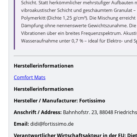
Schicht. Statt herkömmlicher mehrstufiger Aufbauten nu
vibroakustischer Schicht und geschäumtem Granulat – le
Polymerkitt (Dichte 1,25 g/cm³). Die Mischung erreich
Dämpfung ohne nennenswerte Gewichtszunahme. Die K
Vibrationen über ein breites Frequenzspektrum. Akustis
Wasseraufnahme unter 0,7 % – ideal für Elektro- und 
Herstellerinformationen
Comfort Mats
Herstellerinformationen
Hersteller / Manufacturer:
Fortissimo
Anschrift / Address:
Bahnhofstr. 23, 88048 Friedrich
Email:
didi@fortissimo.de
Verantwortlicher Wirtschaftsakteur in der EU:
Die