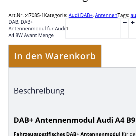
Art.Nr. :
47085-1
Kategorie:
Audi DAB+
,
Antennen
Tags:
au
DAB, DAB+
Antennenmodul für Audi
A4 8W Avant Menge
In den Warenkorb
Beschreibung
DAB+ Antennenmodul Audi A4 B9 
Fahrzeugspezifisches DAB+ Antennenmodul
für de