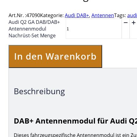
Art.Nr. :
47090
Kategorie:
Audi DAB+
,
Antennen
Tags:
aud
Audi Q2 GA DAB/DAB+
Antennenmodul
Nachrüst-Set Menge
In den Warenkorb
Beschreibung
DAB+ Antennenmodul für Audi Q2
Dieses fahrzeugspezifische Antennenmodul ist ein Zu