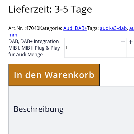
Lieferzeit:
3-5 Tage
Art.Nr. :
47040
Kategorie:
Audi DAB+
Tags:
audi-a3-dab
,
a
mmi
DAB, DAB+ Integration
MIB I, MIB II Plug & Play
für Audi Menge
In den Warenkorb
Beschreibung