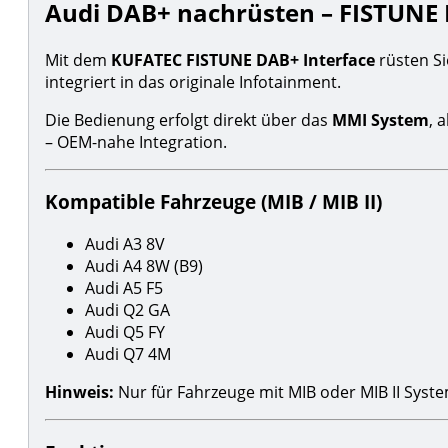
Audi DAB+ nachrüsten – FISTUNE M
Mit dem
KUFATEC FISTUNE DAB+ Interface
rüsten Si
integriert in das originale Infotainment.
Die Bedienung erfolgt direkt über das
MMI System
, 
– OEM-nahe Integration.
Kompatible Fahrzeuge (MIB / MIB II)
Audi A3 8V
Audi A4 8W (B9)
Audi A5 F5
Audi Q2 GA
Audi Q5 FY
Audi Q7 4M
Hinweis:
Nur für Fahrzeuge mit MIB oder MIB II Syst