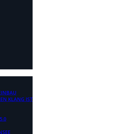
 EINBAU
EN KLANG IST
5.0
NSEE