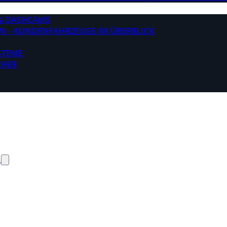
& DASHCAMS
N – KUNDENFAHRZEUGE IM ÜBERBLICK
STEME
CHER
N