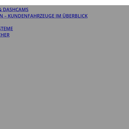
& DASHCAMS
N – KUNDENFAHRZEUGE IM ÜBERBLICK
STEME
CHER