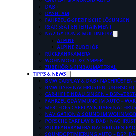
CARPLAY & ANDROID AUTO
DAB +
DASHCAM
FAHRZEUG-SPEZIFISCHE LÖSUNGEN
REAR SEAT ENTERTAINMENT
NAVIGATION & MULTIMEDIA
ALPINE
ALPINE ZUBEHÖR
RÜCKFAHRKAMERA
WOHNMOBIL & CAMPER
ZUBEHÖR & EINBAUMATERIAL
TIPPS & NEWS
BMW CARPLAY & DAB+ NACHRÜSTEN – 
BMW DAB+ NACHRÜSTEN -ÜBERSICHT
CAR-HIFI EINBAU SINGEN – DSP-VER
FAHRZEUGDÄMMUNG IM AUTO – WARU
MERCEDES CARPLAY & DAB+ NACHRÜST
NAVIGATION & SOUND IM WOHNMOB
PORSCHE CARPLAY & DAB+ NACHRÜSTEN
RÜCKFAHRKAMERA NACHRÜSTEN FAQ
SOUNDOPTIMIERUNG AUTO – DSP, D