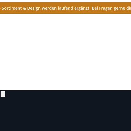
Sortiment & Design werden laufend ergänzt. Bei Fragen gerne dir
N