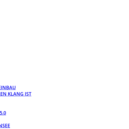
 EINBAU
EN KLANG IST
5.0
NSEE