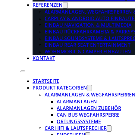
REFERENZEN
ALARMANLAGEN, WEGFAHRSPERREN 
CARPLAY & ANDROID AUTO EINBAUTE
EINBAU NAVIGATION & MULTIMEDIA
EINBAU RÜCKFAHRKAMERA & PARKSY
EINBAU SOUNDSYSTEME & LAUTSPRE
EINBAU REAR SEAT ENTERTAINMENT
WOHNMOBIL & CAMPER EINBAUTEN
KONTAKT
STARTSEITE
PRODUKT KATEGORIEN
ALARMANLAGEN & WEGFAHRSPERRE
ALARMANLAGEN
ALARMANLAGEN ZUBEHÖR
CAN BUS WEGFAHRSPERRE
ORTUNGSSYSTEME
CAR HIFI & LAUTSPRECHER