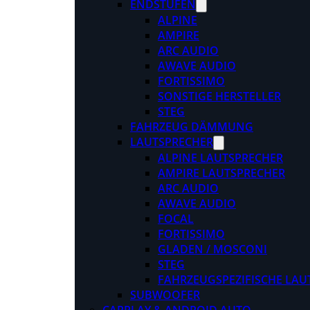
ENDSTUFEN
ALPINE
AMPIRE
ARC AUDIO
AWAVE AUDIO
FORTISSIMO
SONSTIGE HERSTELLER
STEG
FAHRZEUG DÄMMUNG
LAUTSPRECHER
ALPINE LAUTSPRECHER
AMPIRE LAUTSPRECHER
ARC AUDIO
AWAVE AUDIO
FOCAL
FORTISSIMO
GLADEN / MOSCONI
STEG
FAHRZEUGSPEZIFISCHE LAU
SUBWOOFER