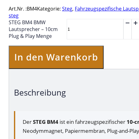
Art.Nr. :
BM4
Kategorie:
Steg
,
Fahrzeugspezifische Lauts
steg
STEG BM4 BMW
Lautsprecher – 10cm
Plug & Play Menge
In den Warenkorb
Beschreibung
Der
STEG BM4
ist ein fahrzeugspezifischer
10-c
Neodymmagnet, Papiermembran, Plug-and-Play-