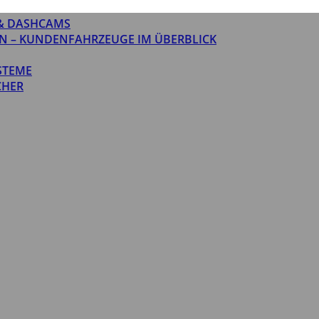
& DASHCAMS
N – KUNDENFAHRZEUGE IM ÜBERBLICK
STEME
CHER