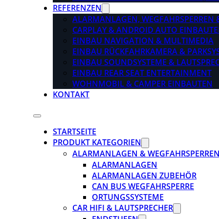
REFERENZEN
ALARMANLAGEN, WEGFAHRSPERREN 
CARPLAY & ANDROID AUTO EINBAUTE
EINBAU NAVIGATION & MULTIMEDIA
EINBAU RÜCKFAHRKAMERA & PARKSY
EINBAU SOUNDSYSTEME & LAUTSPRE
EINBAU REAR SEAT ENTERTAINMENT
WOHNMOBIL & CAMPER EINBAUTEN
KONTAKT
STARTSEITE
PRODUKT KATEGORIEN
ALARMANLAGEN & WEGFAHRSPERRE
ALARMANLAGEN
ALARMANLAGEN ZUBEHÖR
CAN BUS WEGFAHRSPERRE
ORTUNGSSYSTEME
CAR HIFI & LAUTSPRECHER