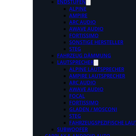
ENDSTUFEN
ALPINE
AMPIRE
ARC AUDIO
AWAVE AUDIO
FORTISSIMO
SONSTIGE HERSTELLER
STEG
FAHRZEUG DÄMMUNG
LAUTSPRECHER
ALPINE LAUTSPRECHER
AMPIRE LAUTSPRECHER
ARC AUDIO
AWAVE AUDIO
FOCAL
FORTISSIMO
GLADEN / MOSCONI
STEG
FAHRZEUGSPEZIFISCHE LAU
SUBWOOFER