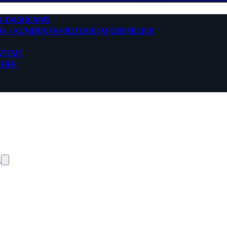
& DASHCAMS
N – KUNDENFAHRZEUGE IM ÜBERBLICK
STEME
CHER
N