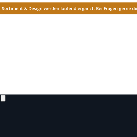
Sortiment & Design werden laufend ergänzt. Bei Fragen gerne dir
N