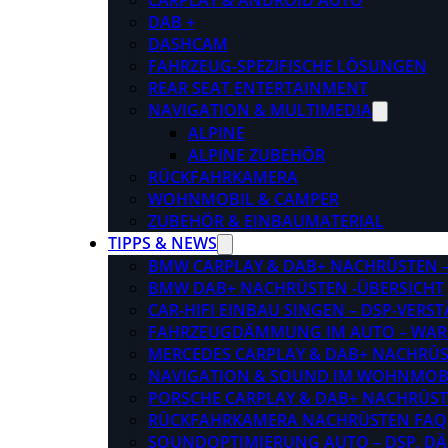
CARPLAY & ANDROID AUTO
DAB +
DASHCAM
FAHRZEUG-SPEZIFISCHE LÖSUNGEN
REAR SEAT ENTERTAINMENT
NAVIGATION & MULTIMEDIA
ALPINE
ALPINE ZUBEHÖR
RÜCKFAHRKAMERA
WOHNMOBIL & CAMPER
ZUBEHÖR & EINBAUMATERIAL
TIPPS & NEWS
BMW CARPLAY & DAB+ NACHRÜSTEN – 
BMW DAB+ NACHRÜSTEN -ÜBERSICHT
CAR-HIFI EINBAU SINGEN – DSP-VER
FAHRZEUGDÄMMUNG IM AUTO – WARU
MERCEDES CARPLAY & DAB+ NACHRÜST
NAVIGATION & SOUND IM WOHNMOB
PORSCHE CARPLAY & DAB+ NACHRÜSTEN
RÜCKFAHRKAMERA NACHRÜSTEN FAQ
SOUNDOPTIMIERUNG AUTO – DSP, D