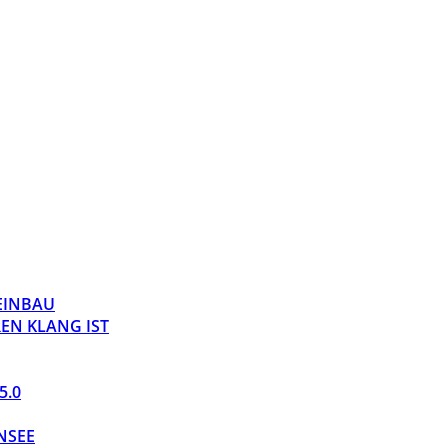
 EINBAU
EN KLANG IST
5.0
NSEE