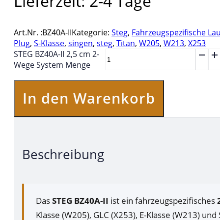
Lieferzeit:
2-4 Tage
Art.Nr. :
BZ40A-II
Kategorie:
Steg
,
Fahrzeugspezifische La
Plug
,
S-Klasse
,
singen
,
steg
,
Titan
,
W205
,
W213
,
X253
STEG BZ40A-II 2,5 cm 2-
Wege System Menge
In den Warenkorb
Beschreibung
Das
STEG BZ40A-II
ist ein fahrzeugspezifisches
Klasse (W205), GLC (X253), E-Klasse (W213) und