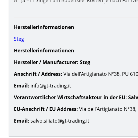
Ja – in Singen am Bodensee. Kosten je nach Fahrz
Herstellerinformationen
Steg
Herstellerinformationen
Hersteller / Manufacturer:
Steg
Anschrift / Address:
Via dell’Artigianato N°38, PU 61030
Email:
info@gt-trading.it
Verantwortlicher Wirtschaftsakteur in der EU:
Salv
EU-Anschrift / EU Address:
Via dell’Artigianato N°38, 
Email:
salvo.siliato@gt-trading.it