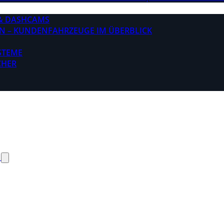
& DASHCAMS
N – KUNDENFAHRZEUGE IM ÜBERBLICK
STEME
CHER
N