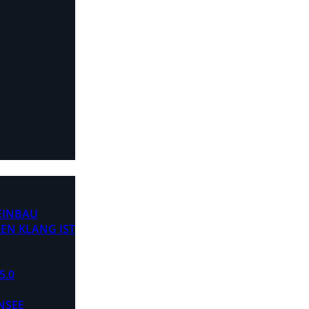
 EINBAU
EN KLANG IST
5.0
NSEE