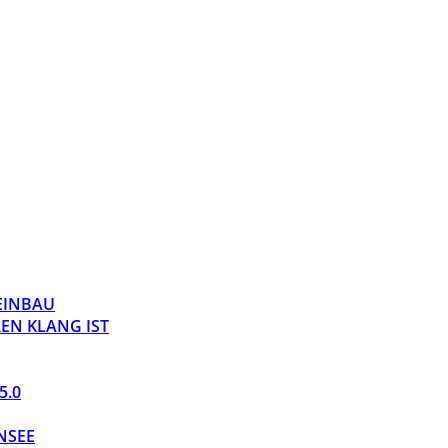
 EINBAU
EN KLANG IST
5.0
NSEE