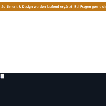
Sortiment & Design werden laufend ergänzt. Bei Fragen gerne dir
N