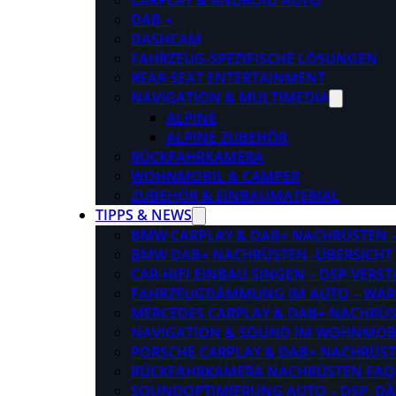
CARPLAY & ANDROID AUTO
DAB +
DASHCAM
FAHRZEUG-SPEZIFISCHE LÖSUNGEN
REAR SEAT ENTERTAINMENT
NAVIGATION & MULTIMEDIA
ALPINE
ALPINE ZUBEHÖR
RÜCKFAHRKAMERA
WOHNMOBIL & CAMPER
ZUBEHÖR & EINBAUMATERIAL
TIPPS & NEWS
BMW CARPLAY & DAB+ NACHRÜSTEN – 
BMW DAB+ NACHRÜSTEN -ÜBERSICHT
CAR-HIFI EINBAU SINGEN – DSP-VER
FAHRZEUGDÄMMUNG IM AUTO – WARU
MERCEDES CARPLAY & DAB+ NACHRÜST
NAVIGATION & SOUND IM WOHNMOB
PORSCHE CARPLAY & DAB+ NACHRÜSTEN
RÜCKFAHRKAMERA NACHRÜSTEN FAQ
SOUNDOPTIMIERUNG AUTO – DSP, D