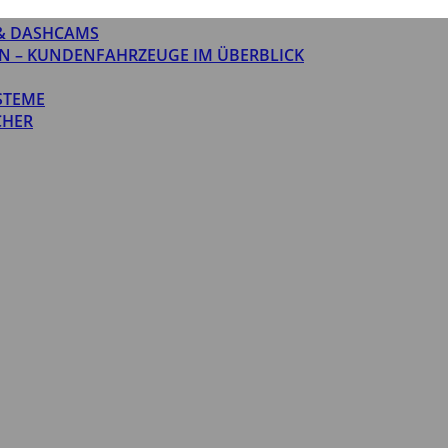
& DASHCAMS
N – KUNDENFAHRZEUGE IM ÜBERBLICK
STEME
CHER