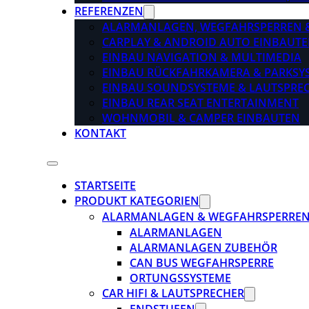
REFERENZEN
ALARMANLAGEN, WEGFAHRSPERREN 
CARPLAY & ANDROID AUTO EINBAUTE
EINBAU NAVIGATION & MULTIMEDIA
EINBAU RÜCKFAHRKAMERA & PARKSY
EINBAU SOUNDSYSTEME & LAUTSPRE
EINBAU REAR SEAT ENTERTAINMENT
WOHNMOBIL & CAMPER EINBAUTEN
KONTAKT
STARTSEITE
PRODUKT KATEGORIEN
ALARMANLAGEN & WEGFAHRSPERRE
ALARMANLAGEN
ALARMANLAGEN ZUBEHÖR
CAN BUS WEGFAHRSPERRE
ORTUNGSSYSTEME
CAR HIFI & LAUTSPRECHER