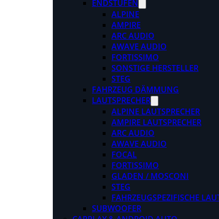
ENDSTUFEN
ALPINE
AMPIRE
ARC AUDIO
AWAVE AUDIO
FORTISSIMO
SONSTIGE HERSTELLER
STEG
FAHRZEUG DÄMMUNG
LAUTSPRECHER
ALPINE LAUTSPRECHER
AMPIRE LAUTSPRECHER
ARC AUDIO
AWAVE AUDIO
FOCAL
FORTISSIMO
GLADEN / MOSCONI
STEG
FAHRZEUGSPEZIFISCHE LAU
SUBWOOFER