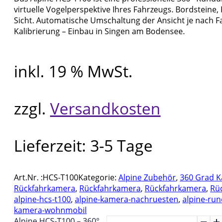
virtuelle Vogelperspektive Ihres Fahrzeugs. Bordsteine
Sicht. Automatische Umschaltung der Ansicht je nach Fa
Kalibrierung – Einbau in Singen am Bodensee.
inkl. 19 % MwSt.
zzgl.
Versandkosten
Lieferzeit:
3-5 Tage
Art.Nr. :
HCS-T100
Kategorie:
Alpine Zubehör
,
360 Grad 
Rückfahrkamera
,
Rückfahrkamera
,
Rückfahrkamera
,
Rü
alpine-hcs-t100
,
alpine-kamera-nachruesten
,
alpine-r
kamera-wohnmobil
Alpine HCS-T100 – 360°