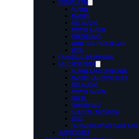
ENDSTUFEN
ALPINE
AMPIRE
ARC AUDIO
AWAVE AUDIO
FORTISSIMO
SONSTIGE HERSTELLER
STEG
FAHRZEUG DÄMMUNG
LAUTSPRECHER
ALPINE LAUTSPRECHER
AMPIRE LAUTSPRECHER
ARC AUDIO
AWAVE AUDIO
FOCAL
FORTISSIMO
GLADEN / MOSCONI
STEG
FAHRZEUGSPEZIFISCHE LAU
SUBWOOFER