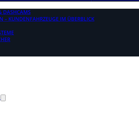
& DASHCAMS
N – KUNDENFAHRZEUGE IM ÜBERBLICK
STEME
CHER
N