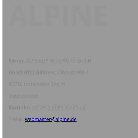
ALPINE
Firma:
ALPS ALPINE EUROPE GmbH
Anschrift / Address:
Ohmstraße 4
85716 Unterschleißheim
Deutschland
Kontakt:
Tel.: +49 (0)89 324264-0
E-Mail:
webmaster@alpine.de