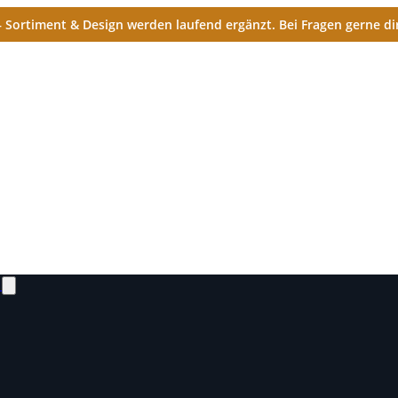
Sortiment & Design werden laufend ergänzt. Bei Fragen gerne dir
N