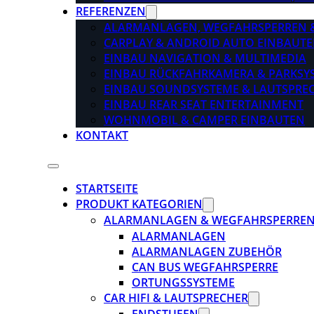
REFERENZEN
ALARMANLAGEN, WEGFAHRSPERREN 
CARPLAY & ANDROID AUTO EINBAUTE
EINBAU NAVIGATION & MULTIMEDIA
EINBAU RÜCKFAHRKAMERA & PARKSY
EINBAU SOUNDSYSTEME & LAUTSPRE
EINBAU REAR SEAT ENTERTAINMENT
WOHNMOBIL & CAMPER EINBAUTEN
KONTAKT
STARTSEITE
PRODUKT KATEGORIEN
ALARMANLAGEN & WEGFAHRSPERRE
ALARMANLAGEN
ALARMANLAGEN ZUBEHÖR
CAN BUS WEGFAHRSPERRE
ORTUNGSSYSTEME
CAR HIFI & LAUTSPRECHER