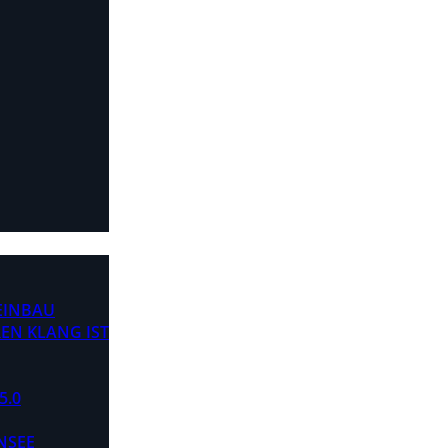
 EINBAU
EN KLANG IST
5.0
NSEE