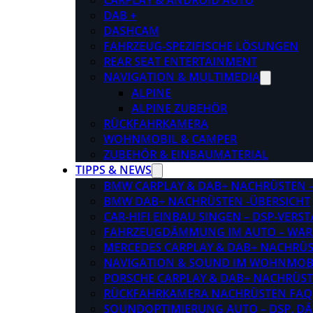
CARPLAY & ANDROID AUTO
DAB +
DASHCAM
FAHRZEUG-SPEZIFISCHE LÖSUNGEN
REAR SEAT ENTERTAINMENT
NAVIGATION & MULTIMEDIA
ALPINE
ALPINE ZUBEHÖR
RÜCKFAHRKAMERA
WOHNMOBIL & CAMPER
ZUBEHÖR & EINBAUMATERIAL
TIPPS & NEWS
BMW CARPLAY & DAB+ NACHRÜSTEN – 
BMW DAB+ NACHRÜSTEN -ÜBERSICHT
CAR-HIFI EINBAU SINGEN – DSP-VER
FAHRZEUGDÄMMUNG IM AUTO – WARU
MERCEDES CARPLAY & DAB+ NACHRÜST
NAVIGATION & SOUND IM WOHNMOB
PORSCHE CARPLAY & DAB+ NACHRÜSTEN
RÜCKFAHRKAMERA NACHRÜSTEN FAQ
SOUNDOPTIMIERUNG AUTO – DSP, D