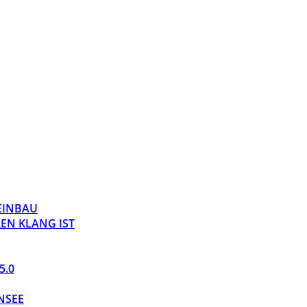
 EINBAU
EN KLANG IST
5.0
NSEE