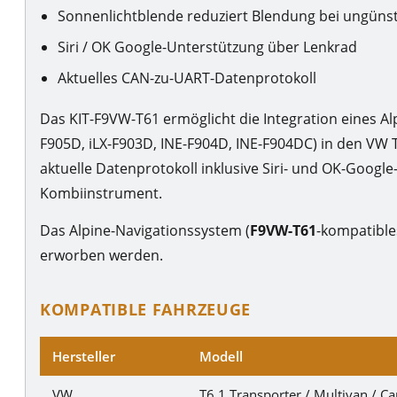
Sonnenlichtblende reduziert Blendung bei ungünst
Siri / OK Google-Unterstützung über Lenkrad
Aktuelles CAN-zu-UART-Datenprotokoll
Das KIT-F9VW-T61 ermöglicht die Integration eines Al
F905D, iLX-F903D, INE-F904D, INE-F904DC) in den VW 
aktuelle Datenprotokoll inklusive Siri- und OK-Googl
Kombiinstrument.
Das Alpine-Navigationssystem (
F9VW-T61
-kompatible
erworben werden.
KOMPATIBLE FAHRZEUGE
Hersteller
Modell
VW
T6.1 Transporter / Multivan / Ca