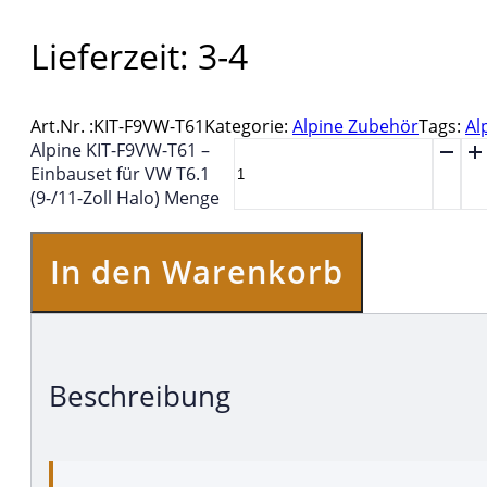
Lieferzeit:
3-4
Art.Nr. :
KIT-F9VW-T61
Kategorie:
Alpine Zubehör
Tags:
Al
Alpine KIT-F9VW-T61 –
Einbauset für VW T6.1
(9-/11-Zoll Halo) Menge
In den Warenkorb
Beschreibung