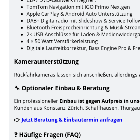
CD- / DVD-Laufwerk integriert
TomTom Navigation mit iGO Primo Nextgen
Apple CarPlay & Android Auto Unterstützung
DAB+ Digitalradio mit Slideshow & Service Follo
Bluetooth Freisprecheinrichtung & Musik-Strea
2× USB-Anschlüsse für Laden & Medienwiederg
4 × 50 Watt Verstärkerleistung
Digitale Laufzeitkorrektur, Bass Engine Pro & F
Kameraunterstützung
Rückfahrkameras lassen sich anschließen, allerdings 
🔧 Optionaler Einbau & Beratung
Ein professioneller
Einbau ist gegen Aufpreis in un
Kunden aus Konstanz, Zürich, Schaffhausen, Thurgau
👉
Jetzt Beratung & Einbautermin anfragen
❓ Häufige Fragen (FAQ)