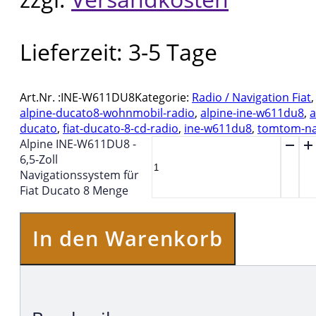
Lieferzeit:
3-5 Tage
Art.Nr. :
INE-W611DU8
Kategorie:
Radio / Navigation Fiat
alpine-ducato8-wohnmobil-radio
,
alpine-ine-w611du8
,
a
ducato
,
fiat-ducato-8-cd-radio
,
ine-w611du8
,
tomtom-na
Alpine INE-W611DU8 -
6,5-Zoll
Navigationssystem für
Fiat Ducato 8 Menge
In den Warenkorb