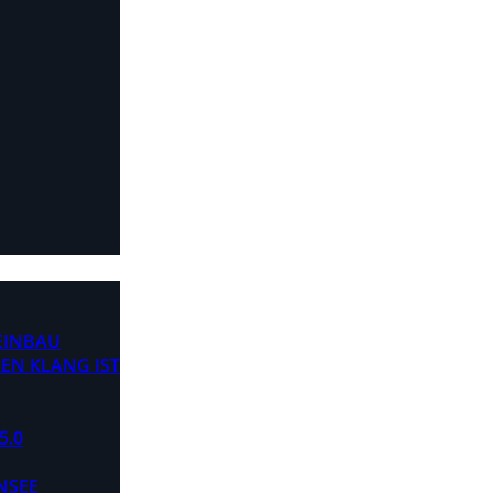
 EINBAU
EN KLANG IST
5.0
NSEE