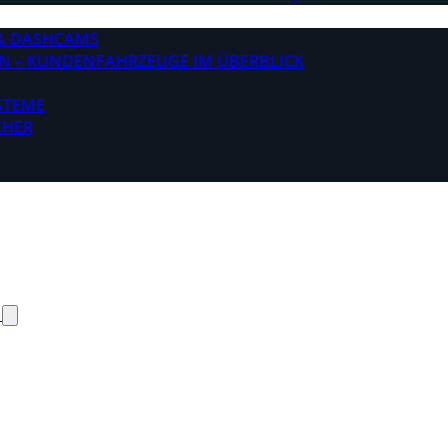
& DASHCAMS
N – KUNDENFAHRZEUGE IM ÜBERBLICK
STEME
CHER
N