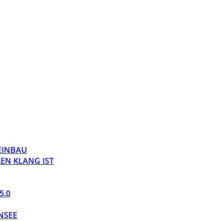
 EINBAU
EN KLANG IST
5.0
NSEE