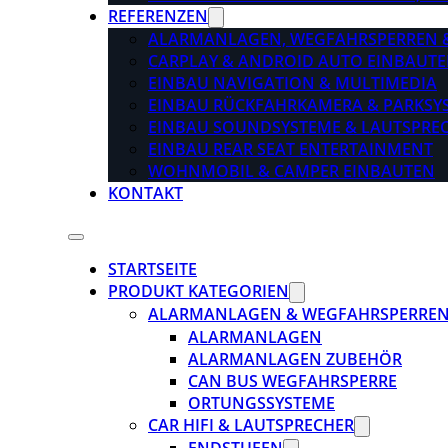
REFERENZEN
ALARMANLAGEN, WEGFAHRSPERREN 
CARPLAY & ANDROID AUTO EINBAUTE
EINBAU NAVIGATION & MULTIMEDIA
EINBAU RÜCKFAHRKAMERA & PARKSY
EINBAU SOUNDSYSTEME & LAUTSPRE
EINBAU REAR SEAT ENTERTAINMENT
WOHNMOBIL & CAMPER EINBAUTEN
KONTAKT
STARTSEITE
PRODUKT KATEGORIEN
ALARMANLAGEN & WEGFAHRSPERRE
ALARMANLAGEN
ALARMANLAGEN ZUBEHÖR
CAN BUS WEGFAHRSPERRE
ORTUNGSSYSTEME
CAR HIFI & LAUTSPRECHER