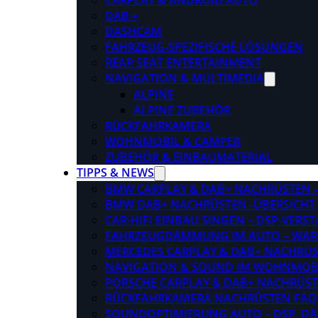
CARPLAY & ANDROID AUTO
DAB +
DASHCAM
FAHRZEUG-SPEZIFISCHE LÖSUNGEN
REAR SEAT ENTERTAINMENT
NAVIGATION & MULTIMEDIA
ALPINE
ALPINE ZUBEHÖR
RÜCKFAHRKAMERA
WOHNMOBIL & CAMPER
ZUBEHÖR & EINBAUMATERIAL
TIPPS & NEWS
BMW CARPLAY & DAB+ NACHRÜSTEN – 
BMW DAB+ NACHRÜSTEN -ÜBERSICHT
CAR-HIFI EINBAU SINGEN – DSP-VER
FAHRZEUGDÄMMUNG IM AUTO – WARU
MERCEDES CARPLAY & DAB+ NACHRÜST
NAVIGATION & SOUND IM WOHNMOB
PORSCHE CARPLAY & DAB+ NACHRÜSTEN
RÜCKFAHRKAMERA NACHRÜSTEN FAQ
SOUNDOPTIMIERUNG AUTO – DSP, D