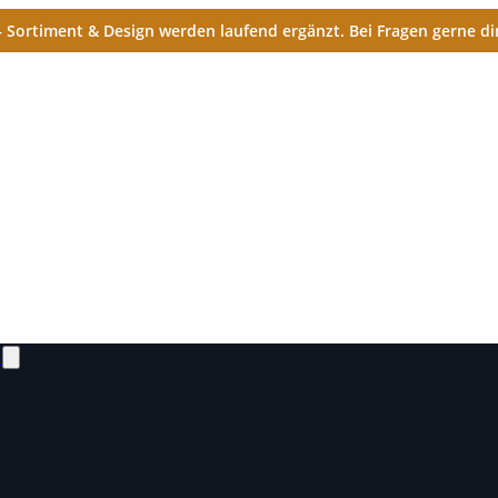
Sortiment & Design werden laufend ergänzt. Bei Fragen gerne dir
N