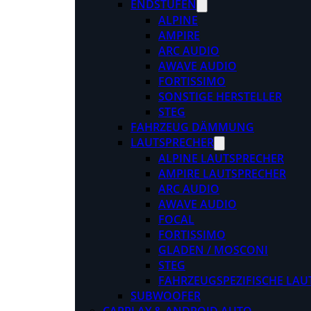
ENDSTUFEN
ALPINE
AMPIRE
ARC AUDIO
AWAVE AUDIO
FORTISSIMO
SONSTIGE HERSTELLER
STEG
FAHRZEUG DÄMMUNG
LAUTSPRECHER
ALPINE LAUTSPRECHER
AMPIRE LAUTSPRECHER
ARC AUDIO
AWAVE AUDIO
FOCAL
FORTISSIMO
GLADEN / MOSCONI
STEG
FAHRZEUGSPEZIFISCHE LAU
SUBWOOFER