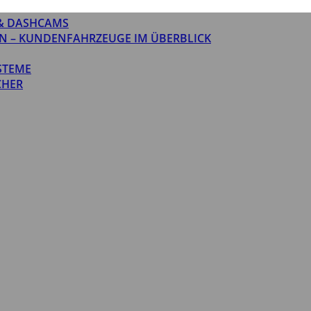
& DASHCAMS
N – KUNDENFAHRZEUGE IM ÜBERBLICK
STEME
CHER