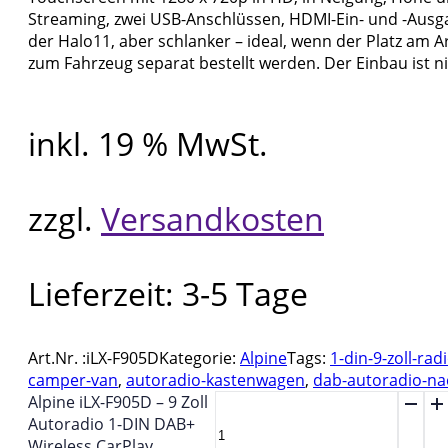
Streaming, zwei USB-Anschlüssen, HDMI-Ein- und -Ausga
der Halo11, aber schlanker – ideal, wenn der Platz am 
zum Fahrzeug separat bestellt werden. Der Einbau ist n
inkl. 19 % MwSt.
zzgl.
Versandkosten
Lieferzeit:
3-5 Tage
Art.Nr. :
iLX-F905D
Kategorie:
Alpine
Tags:
1-din-9-zoll-rad
camper-van
,
autoradio-kastenwagen
,
dab-autoradio-na
Alpine iLX-F905D – 9 Zoll
Autoradio 1-DIN DAB+
Wireless CarPlay