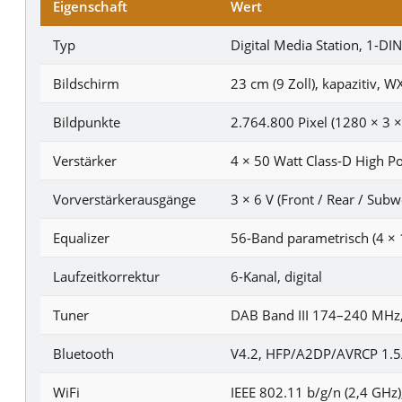
Eigenschaft
Wert
Typ
Digital Media Station, 1-DI
Bildschirm
23 cm (9 Zoll), kapazitiv,
Bildpunkte
2.764.800 Pixel (1280 × 3 ×
Verstärker
4 × 50 Watt Class-D High P
Vorverstärkerausgänge
3 × 6 V (Front / Rear / Sub
Equalizer
56-Band parametrisch (4 × 
Laufzeitkorrektur
6-Kanal, digital
Tuner
DAB Band III 174–240 MH
Bluetooth
V4.2, HFP/A2DP/AVRCP 1.5
WiFi
IEEE 802.11 b/g/n (2,4 GH