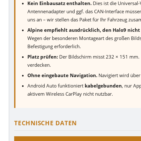
Kein Einbausatz enthalten.
Dies ist die Universal
Antennenadapter und ggf. das CAN-Interface müsse
uns an – wir stellen das Paket für Ihr Fahrzeug zus
Alpine empfiehlt ausdrücklich, den Halo9 nic
Wegen der besonderen Montageart des großen Bildsch
Befestigung erforderlich.
Platz prüfen:
Der Bildschirm misst 232 × 151 mm. E
verdecken.
Ohne eingebaute Navigation.
Navigiert wird über
Android Auto funktioniert
kabelgebunden
, nur Ap
aktivem Wireless CarPlay nicht nutzbar.
TECHNISCHE DATEN