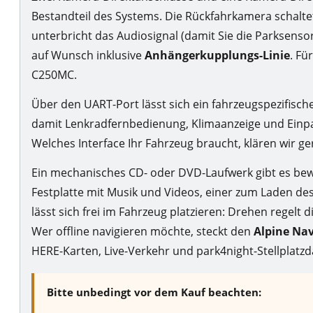
Bestandteil des Systems. Die Rückfahrkamera schalte
unterbricht das Audiosignal (damit Sie die Parksenso
auf Wunsch inklusive
Anhängerkupplungs-Linie
. Fü
C250MC.
Über den UART-Port lässt sich ein fahrzeugspezifisch
damit Lenkradfernbedienung, Klimaanzeige und Einpa
Welches Interface Ihr Fahrzeug braucht, klären wir ge
Ein mechanisches CD- oder DVD-Laufwerk gibt es bewu
Festplatte mit Musik und Videos, einer zum Laden de
lässt sich frei im Fahrzeug platzieren: Drehen regelt 
Wer offline navigieren möchte, steckt den
Alpine Nav
HERE-Karten, Live-Verkehr und park4night-Stellplatz
Bitte unbedingt vor dem Kauf beachten: