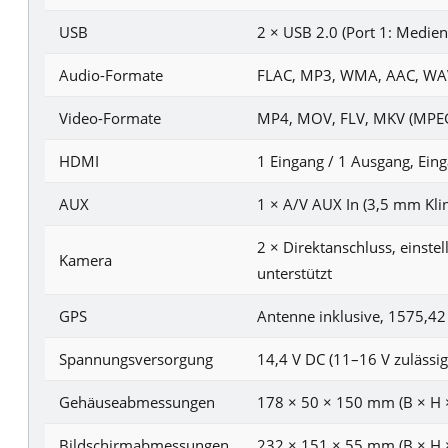
USB
2 × USB 2.0 (Port 1: Medie
Audio-Formate
FLAC, MP3, WMA, AAC, WAV,
Video-Formate
MP4, MOV, FLV, MKV (MPEG
HDMI
1 Eingang / 1 Ausgang, Ein
AUX
1 × A/V AUX In (3,5 mm Kli
2 × Direktanschluss, einst
Kamera
unterstützt
GPS
Antenne inklusive, 1575,4
Spannungsversorgung
14,4 V DC (11–16 V zulässig
Gehäuseabmessungen
178 × 50 × 150 mm (B × H ×
Bildschirmabmessungen
232 × 151 × 55 mm (B × H ×