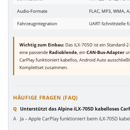
Audio-Formate
FLAC, MP3, WMA, A
Fahrzeugintegration
UART-Schnittstelle 
Wichtig zum Einbau:
Das iLX-705D ist ein Standard-2
eine passende
Radioblende
, ein
CAN-Bus-Adapter
un
CarPlay funktioniert kabellos, Android Auto ausschließl
Komplettset zusammen.
HÄUFIGE FRAGEN (FAQ)
Unterstützt das Alpine iLX-705D kabelloses Car
Ja – Apple CarPlay funktioniert beim iLX-705D kab