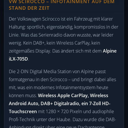
VW SCIROCCO – INFOTAINMENT AUF DEM
STAND DER ZEIT
Der Volkswagen Scirocco ist ein Fahrzeug mit klarer
Haltung: sportlich, eigenständig, kompromisslos in der
Linie. Was das Serienradio davon wusste, war leider
wenig. Kein DAB+, kein Wireless CarPlay, kein
zeitgemäßes Display. Das ändert sich mit dem
Alpine
iLX-705D
.
Die 2-DIN Digital Media Station von Alpine passt
formatgenau in den Scirocco – und bringt dabei alles
mit, was ein modernes Infotainmentsystem heute
können muss.
Wireless Apple CarPlay, Wireless
Android Auto, DAB+ Digitalradio, ein 7-Zoll HD-
Touchscreen
mit 1280 × 720 Pixeln und audiophile
Profi-Technik unter der Haube. Dazu wurde die DAB-
Anbindung direkt über eine neue Dachantenne