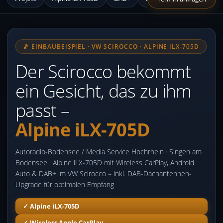
🎵 EINBAUBEISPIEL · VW SCIROCCO · ALPINE ILX-705D
Der Scirocco bekommt
ein Gesicht, das zu ihm
passt –
Alpine iLX-705D
Autoradio-Bodensee / Media Service Hochrhein · Singen am
Bodensee · Alpine iLX-705D mit Wireless CarPlay, Android
Auto & DAB+ im VW Scirocco – inkl. DAB-Dachantennen-
Upgrade für optimalen Empfang
✓ Alpine iLX-705D
✓ Wireless Apple CarPlay