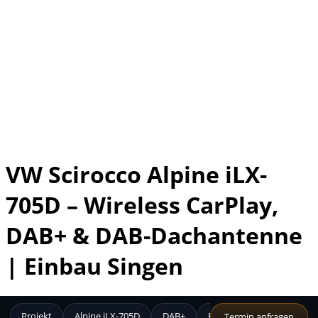
VW Scirocco Alpine iLX-
705D – Wireless CarPlay,
DAB+ & DAB-Dachantenne
| Einbau Singen
Projekt
Alpine iLX-705D
DAB+
Funktionen
Produkt
Termin anfragen