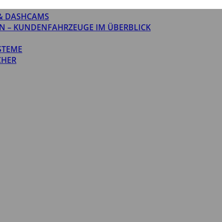
& DASHCAMS
N – KUNDENFAHRZEUGE IM ÜBERBLICK
STEME
CHER