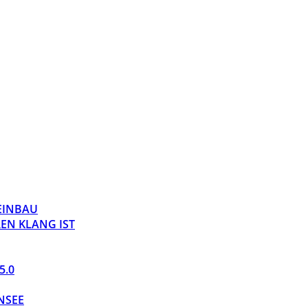
 EINBAU
EN KLANG IST
5.0
NSEE