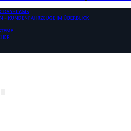
& DASHCAMS
N – KUNDENFAHRZEUGE IM ÜBERBLICK
STEME
CHER
N