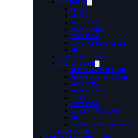
ENDSTUFEN
ALPINE
AMPIRE
ARC AUDIO
AWAVE AUDIO
FORTISSIMO
SONSTIGE HERSTELLER
STEG
FAHRZEUG DÄMMUNG
LAUTSPRECHER
ALPINE LAUTSPRECHER
AMPIRE LAUTSPRECHER
ARC AUDIO
AWAVE AUDIO
FOCAL
FORTISSIMO
GLADEN / MOSCONI
STEG
FAHRZEUGSPEZIFISCHE LAU
SUBWOOFER