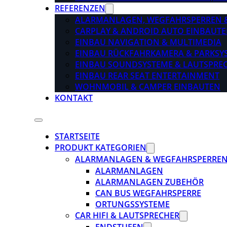
REFERENZEN
ALARMANLAGEN, WEGFAHRSPERREN 
CARPLAY & ANDROID AUTO EINBAUTE
EINBAU NAVIGATION & MULTIMEDIA
EINBAU RÜCKFAHRKAMERA & PARKSY
EINBAU SOUNDSYSTEME & LAUTSPRE
EINBAU REAR SEAT ENTERTAINMENT
WOHNMOBIL & CAMPER EINBAUTEN
KONTAKT
STARTSEITE
PRODUKT KATEGORIEN
ALARMANLAGEN & WEGFAHRSPERRE
ALARMANLAGEN
ALARMANLAGEN ZUBEHÖR
CAN BUS WEGFAHRSPERRE
ORTUNGSSYSTEME
CAR HIFI & LAUTSPRECHER