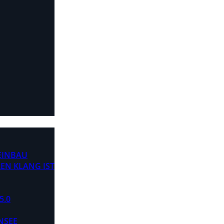
 EINBAU
EN KLANG IST
5.0
NSEE