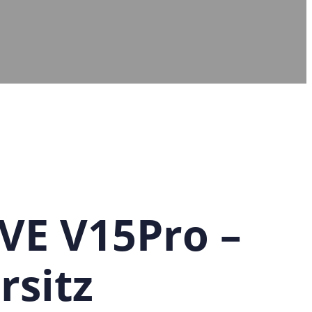
E V15Pro –
rsitz