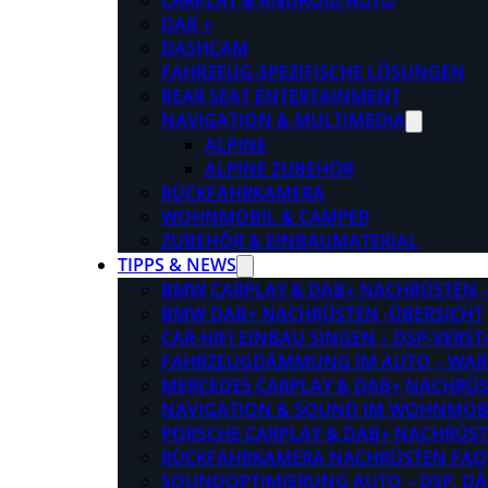
CARPLAY & ANDROID AUTO
DAB +
DASHCAM
FAHRZEUG-SPEZIFISCHE LÖSUNGEN
REAR SEAT ENTERTAINMENT
NAVIGATION & MULTIMEDIA
ALPINE
ALPINE ZUBEHÖR
RÜCKFAHRKAMERA
WOHNMOBIL & CAMPER
ZUBEHÖR & EINBAUMATERIAL
TIPPS & NEWS
BMW CARPLAY & DAB+ NACHRÜSTEN – 
BMW DAB+ NACHRÜSTEN -ÜBERSICHT
CAR-HIFI EINBAU SINGEN – DSP-VER
FAHRZEUGDÄMMUNG IM AUTO – WARU
MERCEDES CARPLAY & DAB+ NACHRÜST
NAVIGATION & SOUND IM WOHNMOB
PORSCHE CARPLAY & DAB+ NACHRÜSTEN
RÜCKFAHRKAMERA NACHRÜSTEN FAQ
SOUNDOPTIMIERUNG AUTO – DSP, D