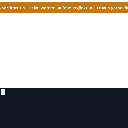
Sortiment & Design werden laufend ergänzt. Bei Fragen gerne dir
N