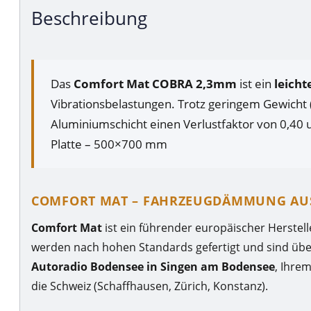
Beschreibung
Das
Comfort Mat COBRA 2,3mm
ist ein
leich
Vibrationsbelastungen. Trotz geringem Gewicht 
Aluminiumschicht einen Verlustfaktor von 0,40 u
Platte – 500×700 mm
COMFORT MAT – FAHRZEUGDÄMMUNG AU
Comfort Mat
ist ein führender europäischer Herstel
werden nach hohen Standards gefertigt und sind über
Autoradio Bodensee in Singen am Bodensee
, Ihre
die Schweiz (Schaffhausen, Zürich, Konstanz).