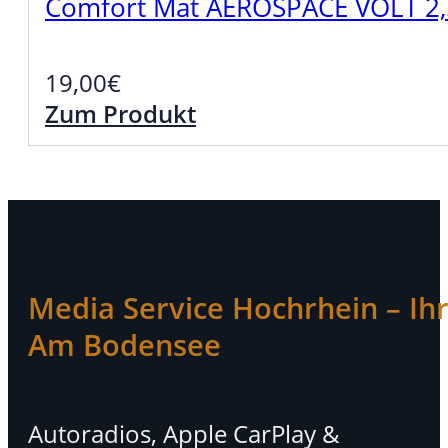
Comfort Mat AEROSPACE VOLT 
19,00
€
Zum Produkt
Media Service Hochrhein – Ihr 
Am Bodensee
Autoradios, Apple CarPlay &