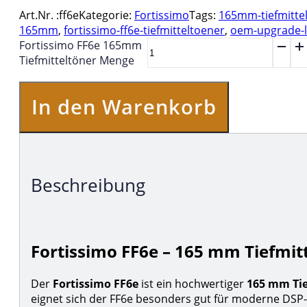
Art.Nr. :
ff6e
Kategorie:
Fortissimo
Tags:
165mm-tiefmitte
165mm
,
fortissimo-ff6e-tiefmitteltoener
,
oem-upgrade-l
Fortissimo FF6e 165mm
Tiefmitteltöner Menge
In den Warenkorb
Beschreibung
Fortissimo FF6e – 165 mm Tiefmitt
Der
Fortissimo FF6e
ist ein hochwertiger
165 mm Tie
eignet sich der FF6e besonders gut für moderne DSP