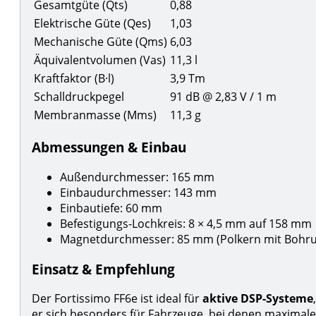
Gesamtgüte (Qts)
0,88
Elektrische Güte (Qes)
1,03
Mechanische Güte (Qms)
6,03
Äquivalentvolumen (Vas)
11,3 l
Kraftfaktor (B·l)
3,9 Tm
Schalldruckpegel
91 dB @ 2,83 V / 1 m
Membranmasse (Mms)
11,3 g
Abmessungen & Einbau
Außendurchmesser: 165 mm
Einbaudurchmesser: 143 mm
Einbautiefe: 60 mm
Befestigungs-Lochkreis: 8 × 4,5 mm auf 158 mm
Magnetdurchmesser: 85 mm (Polkern mit Bohru
Einsatz & Empfehlung
Der Fortissimo FF6e ist ideal für
aktive DSP-Systeme
er sich besonders für Fahrzeuge, bei denen maximale Ef