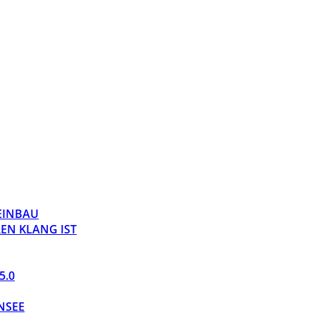
 EINBAU
EN KLANG IST
5.0
NSEE