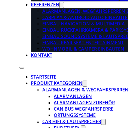
REFERENZEN
ALARMANLAGEN, WEGFAHRSPERREN 
CARPLAY & ANDROID AUTO EINBAUTE
EINBAU NAVIGATION & MULTIMEDIA
EINBAU RÜCKFAHRKAMERA & PARKSY
EINBAU SOUNDSYSTEME & LAUTSPRE
EINBAU REAR SEAT ENTERTAINMENT
WOHNMOBIL & CAMPER EINBAUTEN
KONTAKT
STARTSEITE
PRODUKT KATEGORIEN
ALARMANLAGEN & WEGFAHRSPERRE
ALARMANLAGEN
ALARMANLAGEN ZUBEHÖR
CAN BUS WEGFAHRSPERRE
ORTUNGSSYSTEME
CAR HIFI & LAUTSPRECHER