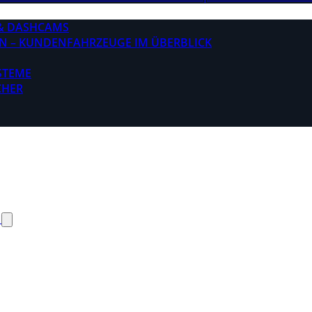
& DASHCAMS
N – KUNDENFAHRZEUGE IM ÜBERBLICK
STEME
CHER
N