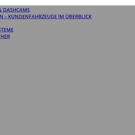
& DASHCAMS
N – KUNDENFAHRZEUGE IM ÜBERBLICK
STEME
CHER