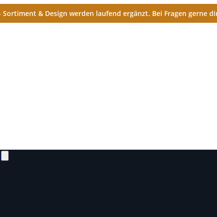
Sortiment & Design werden laufend ergänzt. Bei Fragen gerne dir
N