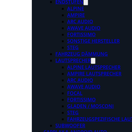
ENDSTUFEN
ALPINE
AMPIRE
ARC AUDIO
AWAVE AUDIO
FORTISSIMO
SONSTIGE HERSTELLER
STEG
FAHRZEUG DÄMMUNG
LAUTSPRECHER
ALPINE LAUTSPRECHER
AMPIRE LAUTSPRECHER
ARC AUDIO
AWAVE AUDIO
FOCAL
FORTISSIMO
GLADEN / MOSCONI
STEG
FAHRZEUGSPEZIFISCHE LAU
SUBWOOFER