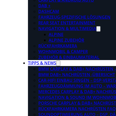
CARPLAY & ANDROID AUTO
DAB +
DASHCAM
FAHRZEUG-SPEZIFISCHE LÖSUNGEN
REAR SEAT ENTERTAINMENT
NAVIGATION & MULTIMEDIA
ALPINE
ALPINE ZUBEHÖR
RÜCKFAHRKAMERA
WOHNMOBIL & CAMPER
ZUBEHÖR & EINBAUMATERIAL
TIPPS & NEWS
BMW CARPLAY & DAB+ NACHRÜSTEN – 
BMW DAB+ NACHRÜSTEN -ÜBERSICHT
CAR-HIFI EINBAU SINGEN – DSP-VER
FAHRZEUGDÄMMUNG IM AUTO – WARU
MERCEDES CARPLAY & DAB+ NACHRÜST
NAVIGATION & SOUND IM WOHNMOB
PORSCHE CARPLAY & DAB+ NACHRÜSTEN
RÜCKFAHRKAMERA NACHRÜSTEN FAQ
SOUNDOPTIMIERUNG AUTO – DSP, D