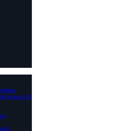
 EINBAU
EN KLANG IST
5.0
NSEE