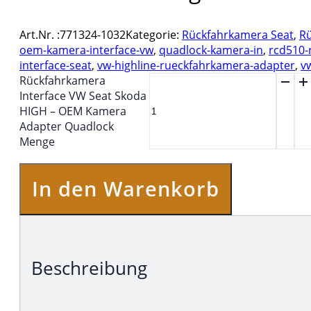
Art.Nr. :
771324-1032
Kategorie:
Rückfahrkamera Seat
,
R
oem-kamera-interface-vw
,
quadlock-kamera-in
,
rcd510-
interface-seat
,
vw-highline-rueckfahrkamera-adapter
,
v
Rückfahrkamera
Interface VW Seat Skoda
HIGH – OEM Kamera
Adapter Quadlock
Menge
In den Warenkorb
Beschreibung