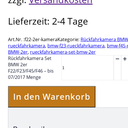
Lieferzeit:
2-4 Tage
Art.Nr. :
f22-2er-kamera
Kategorie:
Rückfahrkamera BM
rueckfahrkamera
,
bmw-f23-rueckfahrkamera
,
bmw-f45-
BMW-2er
,
rueckfahrkamera-set-bmw-2er
Rückfahrkamera Set
BMW 2er
F22/F23/F45/F46 – bis
07/2017 Menge
In den Warenkorb