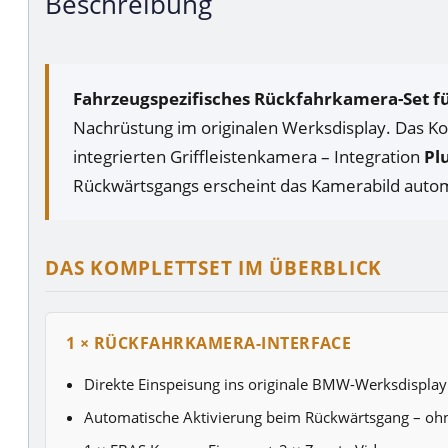
Beschreibung
Fahrzeugspezifisches Rückfahrkamera-Set f
Nachrüstung im originalen Werksdisplay. Das Ko
integrierten Griffleistenkamera – Integration
Pl
Rückwärtsgangs erscheint das Kamerabild autom
DAS KOMPLETTSET IM ÜBERBLICK
1 × RÜCKFAHRKAMERA-INTERFACE
Direkte Einspeisung ins originale BMW-Werksdisplay
Automatische Aktivierung beim Rückwärtsgang – oh